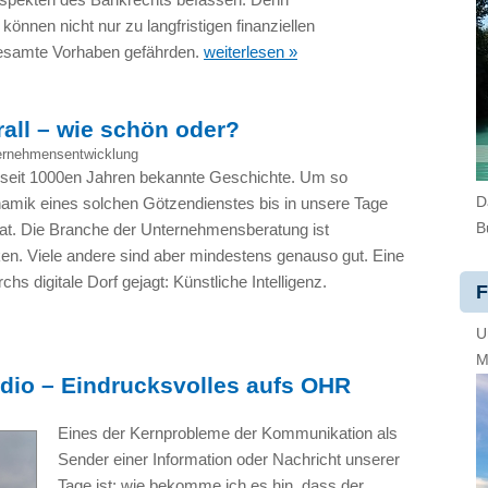
önnen nicht nur zu langfristigen finanziellen
gesamte Vorhaben gefährden.
weiterlesen »
rall – wie schön oder?
ernehmensentwicklung
e seit 1000en Jahren bekannte Geschichte. Um so
D
namik eines solchen Götzendienstes bis in unsere Tage
B
 hat. Die Branche der Unternehmensberatung ist
en. Viele andere sind aber mindestens genauso gut. Eine
hs digitale Dorf gejagt: Künstliche Intelligenz.
F
U
M
dio – Eindrucksvolles aufs OHR
Eines der Kernprobleme der Kommunikation als
Sender einer Information oder Nachricht unserer
Tage ist: wie bekomme ich es hin, dass der