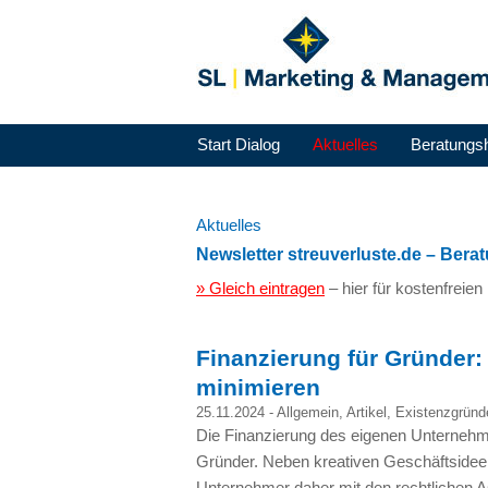
Start Dialog
Aktuelles
Beratungs
Aktuelles
Newsletter streuverluste.de – Ber
» Gleich eintragen
– hier für kostenfreie
Finanzierung für Gründer:
minimieren
25.11.2024 -
Allgemein
,
Artikel
,
Existenzgründ
Die Finanzierung des eigenen Unternehm
Gründer. Neben kreativen Geschäftsidee
Unternehmer daher mit den rechtlichen 