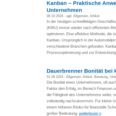
Kanban – Praktische Anwe
Unternehmen
08.10.2024 -
agil
,
Allgemein
,
Artikel
In der heutigen schnelllebigen Geschäft
(KMU) immer wieder nach effizienten Me
optimieren. Eine effektive Methode, die si
Kanban. Ursprünglich in der Automobilpro
verschiedene Branchen gefunden. Kanban 
Prozessoptimierung und zur Entwicklung
Dauerbrenner Bonität bei
01.09.2024 -
Allgemein
,
Artikel
,
Beratung
,
Unt
Die Bonität eines Unternehmens, oft auch 
Faktor den Erfolg, im Bereich Finanzen 
die Fähigkeit des Unternehmens wider, se
vollständig nachzukommen. Für kleine U
einem höheren Risiko für finanzielle Sch
großer Bedeutung.
weiterlesen »