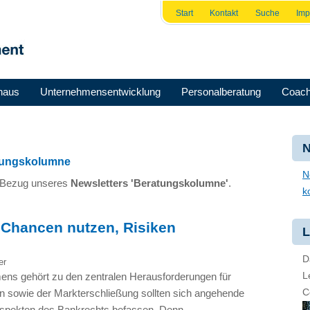
Start
Kontakt
Suche
Im
haus
Unternehmensentwicklung
Personalberatung
Coach
N
atungskolumne
N
n Bezug unseres
Newsletters 'Beratungskolumne'
.
k
 Chancen nutzen, Risiken
L
D
er
L
ens gehört zu den zentralen Herausforderungen für
C
n sowie der Markterschließung sollten sich angehende
Aspekten des Bankrechts befassen. Denn