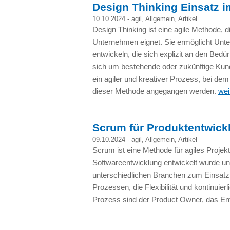
Design Thinking Einsatz i
10.10.2024 -
agil
,
Allgemein
,
Artikel
Design Thinking ist eine agile Methode, d
Unternehmen eignet. Sie ermöglicht Unt
entwickeln, die sich explizit an den Bedür
sich um bestehende oder zukünftige Kund
ein agiler und kreativer Prozess, bei d
dieser Methode angegangen werden.
wei
Scrum für Produktentwick
09.10.2024 -
agil
,
Allgemein
,
Artikel
Scrum ist eine Methode für agiles Projek
Softwareentwicklung entwickelt wurde und
unterschiedlichen Branchen zum Einsatz k
Prozessen, die Flexibilität und kontinuie
Prozess sind der Product Owner, das E