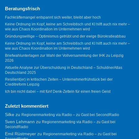
Beratungsfrisch
Fachkräftemangel entspannt sich weiter, bleibt aber hoch
Keine Ordnung im Kopf, keine am Schreibtisch und KI hilft auch nix mehr –
wie aus Chaos Koordination im Unternehmen wird
Gründungswillige – Optimismus getrübt und der ewige Bürokratieabbau
Keine Ordnung im Kopf, keine am Schreibtisch und KI hilft auch nix mehr –
wie aus Chaos Koordination im Unternehmen wird
Briefwahlunterlagen zur Wahl der Vollversammlung der IHK zu Leipzig
2026
Aktuelle Analyse zur Überschuldung in Deutschland – SchuldnerAtlas
Deutschland 2025
Resilient(er) in kritischen Zeiten – Unternehmerfrühstück bei der
Creditreform Leipzig
Ich bin nicht dabei – mit fünf Denk-Zetteln für einen freien Geist
Zuletzt kommentiert
Silke
zu
Regionenmarketing via Radio – zu Gast bei SecondRadio
Sven Lehmann
zu
Regionenmarketing via Radio – zu Gast bei
SecondRadio
Emil Rüstmeyer
zu
Regionenmarketing via Radio – zu Gast bei
SecondRadio