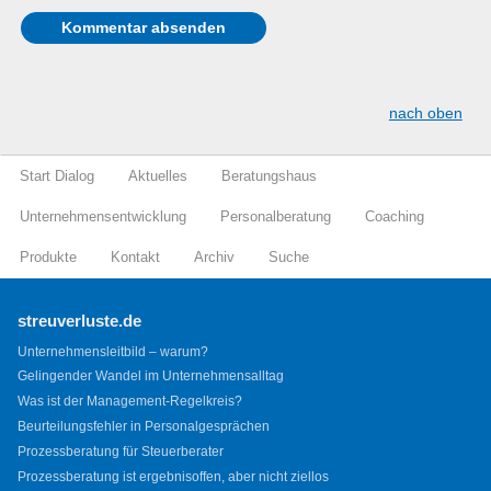
nach oben
Start Dialog
Aktuelles
Beratungshaus
Unternehmensentwicklung
Personalberatung
Coaching
Produkte
Kontakt
Archiv
Suche
streuverluste.de
Unternehmensleitbild – warum?
Gelingender Wandel im Unternehmensalltag
Was ist der Management-Regelkreis?
Beurteilungsfehler in Personalgesprächen
Prozessberatung für Steuerberater
Prozessberatung ist ergebnisoffen, aber nicht ziellos