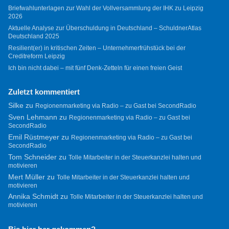
Briefwahlunterlagen zur Wahl der Vollversammlung der IHK zu Leipzig
2026
Aktuelle Analyse zur Überschuldung in Deutschland – SchuldnerAtlas
Deutschland 2025
Resilient(er) in kritischen Zeiten – Unternehmerfrühstück bei der
Creditreform Leipzig
Ich bin nicht dabei – mit fünf Denk-Zetteln für einen freien Geist
Zuletzt kommentiert
Silke
zu
Regionenmarketing via Radio – zu Gast bei SecondRadio
Sven Lehmann
zu
Regionenmarketing via Radio – zu Gast bei
SecondRadio
Emil Rüstmeyer
zu
Regionenmarketing via Radio – zu Gast bei
SecondRadio
Tom Schneider
zu
Tolle Mitarbeiter in der Steuerkanzlei halten und
motivieren
Mert Müller
zu
Tolle Mitarbeiter in der Steuerkanzlei halten und
motivieren
Annika Schmidt
zu
Tolle Mitarbeiter in der Steuerkanzlei halten und
motivieren