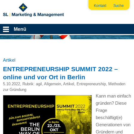
Kontakt
Suche
Menü
Artikel
ENTREPRENEURSHIP SUMMIT 2022 –
online und vor Ort in Berlin
5.10.2022
, Rubrik:
agil
,
Allgemein
,
Artikel
,
Entrepreneurship
,
Methoden
zur Gründung
Kann man einfach
gründen? Diese
Frage
beschäftigt(e)
Generationen von
Gründern und