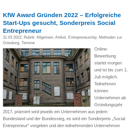
KfW Award Gründen 2022 – Erfolgreiche
Start-Ups gesucht, Sonderpreis Social
Entrepreneur
31.03.2022
, Rubrik:
Allgemein
,
Artikel
,
Entrepreneurship
,
Methoden zur
Gründung
,
Termine
Online-
Bewerbung
startet morgen
und ist bis zum 1.
Juli möglich.
Teilnehmen
können
Unternehmen ab
Gründungsjahr
2017, prämiert wird jeweils ein Unternehmen aus jedem
Bundesland und der Bundessieg, es wird ein Sonderpreis „Social
Entrepreneur“ vergeben und den teilnehmenden Unternehmen