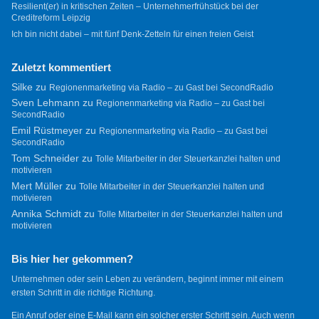
Resilient(er) in kritischen Zeiten – Unternehmerfrühstück bei der
Creditreform Leipzig
Ich bin nicht dabei – mit fünf Denk-Zetteln für einen freien Geist
Zuletzt kommentiert
Silke
zu
Regionenmarketing via Radio – zu Gast bei SecondRadio
Sven Lehmann
zu
Regionenmarketing via Radio – zu Gast bei
SecondRadio
Emil Rüstmeyer
zu
Regionenmarketing via Radio – zu Gast bei
SecondRadio
Tom Schneider
zu
Tolle Mitarbeiter in der Steuerkanzlei halten und
motivieren
Mert Müller
zu
Tolle Mitarbeiter in der Steuerkanzlei halten und
motivieren
Annika Schmidt
zu
Tolle Mitarbeiter in der Steuerkanzlei halten und
motivieren
Bis hier her gekommen?
Unternehmen oder sein Leben zu verändern, beginnt immer mit einem
ersten Schritt in die richtige Richtung.
Ein Anruf oder eine E-Mail kann ein solcher erster Schritt sein. Auch wenn