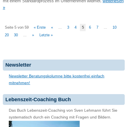
mit einem Standardprozess im Unternehmen widmet.
weiterlesen
»
Seite 5 von 59
« Erste
«
...
3
4
5
6
7
...
10
20
30
...
»
Letzte »
Newsletter
Newsletter Beratungskolumne bitte kostenfrei einfach
mitnehmen!
Lebenszeit-Coaching Buch
Das Buch Lebenszeit-Coaching von Sven Lehmann führt Sie
systematisch durch ein Coaching mit Fragen und Bildern.