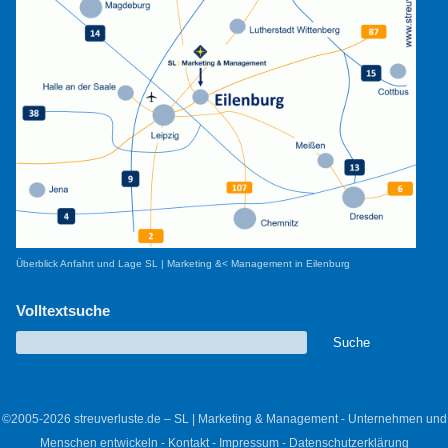
Überblick Anfahrt und Lage SL | Marketing &< Management in Eilenburg
Volltextsuche
©2005-2026 streuverluste.de – SL | Marketing & Management - Unternehmen und
Menschen entwickeln -
Kontakt
-
Impressum
-
Datenschutzerklärung