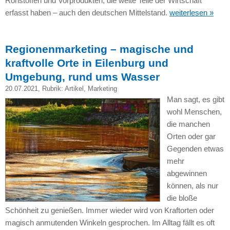
Rohstoffen und Vorprodukten, die weite Teile der Wirtschaft
erfasst haben – auch den deutschen Mittelstand.
weiterlesen »
Regionenmarketing – magische und
kraftvolle Orte in Eilenburg und
Umgebung, rund ums Wasser
20.07.2021
, Rubrik:
Artikel
,
Marketing
Man sagt, es gibt
wohl Menschen,
die manchen
Orten oder gar
Gegenden etwas
mehr
abgewinnen
können, als nur
die bloße
Schönheit zu genießen. Immer wieder wird von Kraftorten oder
magisch anmutenden Winkeln gesprochen. Im Alltag fällt es oft