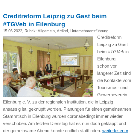
Creditreform Leipzig zu Gast beim
#TGVeb in Eilenburg
15.06.2022
, Rubrik:
Allgemein
,
Artikel
,
Unternehmensführung
Creditreform
Leipzig zu Gast
beim
#TGVeb
in
Eilenburg –
schon vor
längerer Zeit sind
die Kontakte vom
Tourismus- und
Gewerbeverein
Eilenburg e. V. zu der regionalen Institution, die in Leipzig
ansässig ist, geknüpft worden. Planungen für einen gemeinsamen
Stammtisch in Eilenburg wurden coronabedingt immer wieder
verschoben. Am letzten Dienstag hat es nun doch geklappt und
der gemeinsame Abend konnte endlich stattfinden.
weiterlesen »