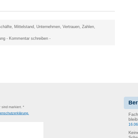
chäfte
,
Mittelstand
,
Unternehmen
,
Vertrauen
,
Zahlen
,
ung
-
Kommentar schreiben
-
Ber
r sind markiert. *
enschutzerklärung.
Fach
blei
16.0
Kein
Schr