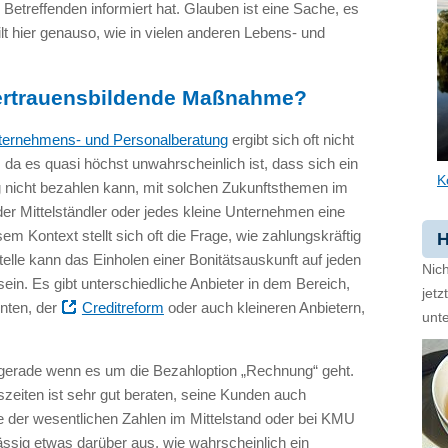
 Betreffenden informiert hat. Glauben ist eine Sache, es
lt hier genauso, wie in vielen anderen Lebens- und
vertrauensbildende Maßnahme?
nternehmens- und Personalberatung
ergibt sich oft nicht
 da es quasi höchst unwahrscheinlich ist, dass sich ein
K
 nicht bezahlen kann, mit solchen Zukunftsthemen im
der Mittelständler oder jedes kleine Unternehmen eine
em Kontext stellt sich oft die Frage, wie zahlungskräftig
H
telle kann das Einholen einer Bonitätsauskunft auf jeden
Nich
in. Es gibt unterschiedliche Anbieter in dem Bereich,
jet
hnten, der
Creditreform
oder auch kleineren Anbietern,
unte
.
gerade wenn es um die Bezahloption „Rechnung“ geht.
szeiten ist sehr gut beraten, seine Kunden auch
e der wesentlichen Zahlen im Mittelstand oder bei KMU
rlässig etwas darüber aus, wie wahrscheinlich ein