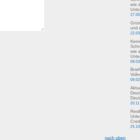
wie 
Unte
27.0
Grün
und 
22.0
Kein
Schre
wie 
Unte
09.0
Brie
Voll
09.0
Aktu
Deut
Deut
20.11
Resil
Unte
Cred
25.1
nach oben