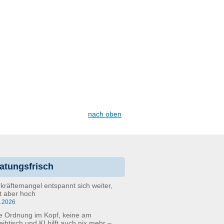
nach oben
atungsfrisch
kräftemangel entspannt sich weiter,
bt aber hoch
6.2026
e Ordnung im Kopf, keine am
eibtisch und KI hilft auch nix mehr –