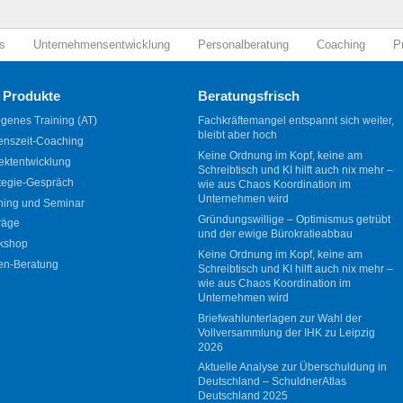
s
Unternehmensentwicklung
Personalberatung
Coaching
P
 Produkte
Beratungsfrisch
genes Training (AT)
Fachkräftemangel entspannt sich weiter,
bleibt aber hoch
enszeit-Coaching
Keine Ordnung im Kopf, keine am
ektentwicklung
Schreibtisch und KI hilft auch nix mehr –
tegie-Gespräch
wie aus Chaos Koordination im
Unternehmen wird
ning und Seminar
Gründungswillige – Optimismus getrübt
räge
und der ewige Bürokratieabbau
kshop
Keine Ordnung im Kopf, keine am
en-Beratung
Schreibtisch und KI hilft auch nix mehr –
wie aus Chaos Koordination im
Unternehmen wird
Briefwahlunterlagen zur Wahl der
Vollversammlung der IHK zu Leipzig
2026
Aktuelle Analyse zur Überschuldung in
Deutschland – SchuldnerAtlas
Deutschland 2025