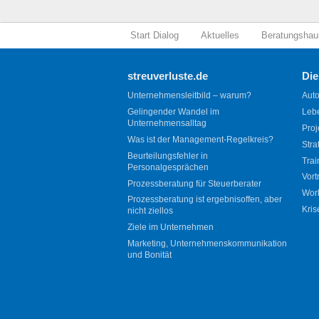
Start Dialog
Aktuelles
Beratungshau
streuverluste.de
Die
Unternehmensleitbild – warum?
Auto
Gelingender Wandel im
Leb
Unternehmensalltag
Proj
Was ist der Management-Regelkreis?
Stra
Beurteilungsfehler in
Trai
Personalgesprächen
Vort
Prozessberatung für Steuerberater
Wor
Prozessberatung ist ergebnisoffen, aber
Kris
nicht ziellos
Ziele im Unternehmen
Marketing, Unternehmenskommunikation
und Bonität