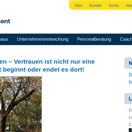
Start
Kontakt
Suche
Im
haus
Unternehmensentwicklung
Personalberatung
Coach
en – Vertrauen ist nicht nur eine
N
 beginnt oder endet es dort!
N
k
L
D
L
C