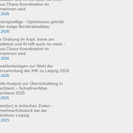
aus Chaos Koordination im
rnehmen wird
5.2026
dungswillige - Optimismus getrübt
der ewige Bürokratieabbau
3.2026
e Ordnung im Kopf, keine am
ibtisch und KI hilft auch nix mehr -
aus Chaos Koordination im
rnehmen wird
3.2026
fwahlunterlagen zur Wahl der
versammlung der IHK zu Leipzig 2026
2.2026
elle Analyse zur Überschuldung in
schland – SchuldnerAtlas
schland 2025
.2025
ient(er) in kritischen Zeiten -
rnehmerfrühstück bei der
itreform Leipzig
0.2025