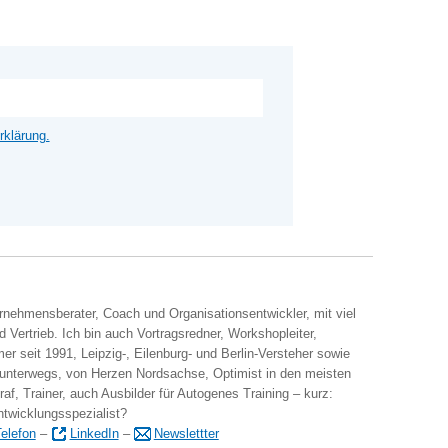
rklärung.
ernehmensberater, Coach und Organisationsentwickler, mit viel
 Vertrieb. Ich bin auch Vortragsredner, Workshopleiter,
er seit 1991, Leipzig-, Eilenburg- und Berlin-Versteher sowie
 unterwegs, von Herzen Nordsachse, Optimist in den meisten
raf, Trainer, auch Ausbilder für Autogenes Training – kurz:
ntwicklungsspezialist?
elefon
–
LinkedIn
–
Newslettter