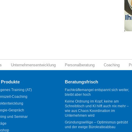
s
Unternehmensentwicklung
Personalberatung
Coaching
P
 Produkte
Beratungsfrisch
genes Training (AT)
Fachkräftemangel entspannt sich weiter,
bleibt aber hoch
enszeit-Coaching
Keine Ordnung im Kopf, keine am
ektentwicklung
Schreibtisch und KI hilft auch nix mehr –
tegie-Gespräch
wie aus Chaos Koordination im
Unternehmen wird
ning und Seminar
Gründungswillige – Optimismus getrübt
räge
und der ewige Bürokratieabbau
kshop