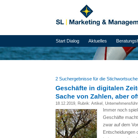
Start Dialog
Aktuelles
Beratungs
2 Suchergebnisse für die Stichwortsuch
Geschäfte in digitalen Zeit
Sache von Zahlen, aber oft
18.12.2019
, Rubrik:
Artikel
,
Unternehmensführ
Immer noch spiel
Geschäfte macht 
zwar auf dem Vor
Entscheidungen d