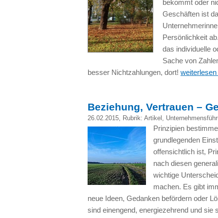
bekommt oder nic
Geschäften ist d
Unternehmerinnen
Persönlichkeit ab.
das individuelle o
Sache von Zahlen
besser Nichtzahlungen, dort!
weiterlesen
Beziehung, Vertrauen – G
26.02.2015
, Rubrik:
Artikel
,
Unternehmensführ
Prinzipien bestimmen
grundlegenden Einst
offensichtlich ist, P
nach diesen generali
wichtige Unterscheid
machen. Es gibt imm
neue Ideen, Gedanken befördern oder Lös
sind einengend, energiezehrend und sie