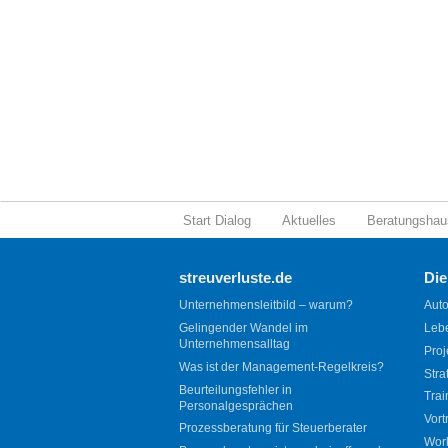
Start Dialog
Aktuelles
Beratungshau
streuverluste.de
Die
Unternehmensleitbild – warum?
Auto
Gelingender Wandel im
Leb
Unternehmensalltag
Proj
Was ist der Management-Regelkreis?
Stra
Beurteilungsfehler in
Trai
Personalgesprächen
Vort
Prozessberatung für Steuerberater
Wor