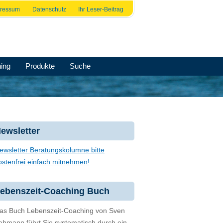
pressum
Datenschutz
Ihr Leser-Beitrag
ing
Produkte
Suche
ewsletter
ewsletter Beratungskolumne bitte
ostenfrei einfach mitnehmen!
ebenszeit-Coaching Buch
as Buch Lebenszeit-Coaching von Sven
ehmann führt Sie systematisch durch ein