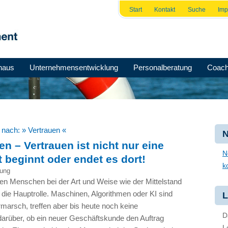
Start
Kontakt
Suche
Im
haus
Unternehmensentwicklung
Personalberatung
Coach
e nach:
» Vertrauen «
N
en – Vertrauen ist nicht nur eine
N
 beginnt oder endet es dort!
k
ung
en Menschen bei der Art und Weise wie der Mittelstand
die Hauptrolle. Maschinen, Algorithmen oder KI sind
L
marsch, treffen aber bis heute noch keine
D
arüber, ob ein neuer Geschäftskunde den Auftrag
L