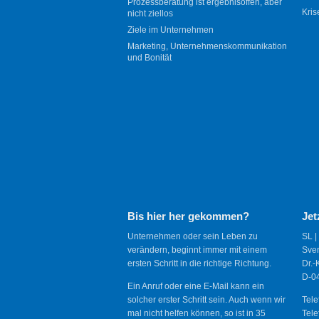
Prozessberatung ist ergebnisoffen, aber
Kris
nicht ziellos
Ziele im Unternehmen
Marketing, Unternehmenskommunikation
und Bonität
Bis hier her gekommen?
Jet
Unternehmen oder sein Leben zu
SL |
verändern, beginnt immer mit einem
Sve
ersten Schritt in die richtige Richtung.
Dr.-
D-04
Ein Anruf oder eine E-Mail kann ein
solcher erster Schritt sein. Auch wenn wir
Tele
mal nicht helfen können, so ist in 35
Tele