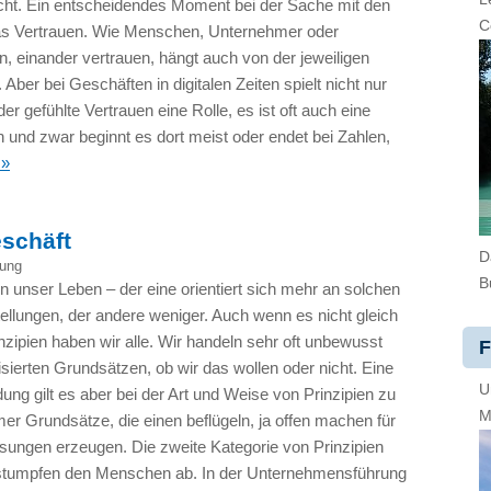
ht. Ein entscheidendes Moment bei der Sache mit den
C
as Vertrauen. Wie Menschen, Unternehmer oder
, einander vertrauen, hängt auch von der jeweiligen
 Aber bei Geschäften in digitalen Zeiten spielt nicht nur
der gefühlte Vertrauen eine Rolle, es ist oft auch eine
 und zwar beginnt es dort meist oder endet bei Zahlen,
 »
eschäft
D
ung
B
 unser Leben – der eine orientiert sich mehr an solchen
ellungen, der andere weniger. Auch wenn es nicht gleich
rinzipien haben wir alle. Wir handeln sehr oft unbewusst
F
sierten Grundsätzen, ob wir das wollen oder nicht. Eine
U
ung gilt es aber bei der Art und Weise von Prinzipien zu
M
er Grundsätze, die einen beflügeln, ja offen machen für
ungen erzeugen. Die zweite Kategorie von Prinzipien
 stumpfen den Menschen ab. In der Unternehmensführung