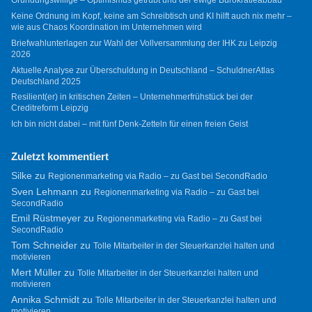
Gründungswillige – Optimismus getrübt und der ewige Bürokratieabbau
Keine Ordnung im Kopf, keine am Schreibtisch und KI hilft auch nix mehr –
wie aus Chaos Koordination im Unternehmen wird
Briefwahlunterlagen zur Wahl der Vollversammlung der IHK zu Leipzig
2026
Aktuelle Analyse zur Überschuldung in Deutschland – SchuldnerAtlas
Deutschland 2025
Resilient(er) in kritischen Zeiten – Unternehmerfrühstück bei der
Creditreform Leipzig
Ich bin nicht dabei – mit fünf Denk-Zetteln für einen freien Geist
Zuletzt kommentiert
Silke
zu
Regionenmarketing via Radio – zu Gast bei SecondRadio
Sven Lehmann
zu
Regionenmarketing via Radio – zu Gast bei
SecondRadio
Emil Rüstmeyer
zu
Regionenmarketing via Radio – zu Gast bei
SecondRadio
Tom Schneider
zu
Tolle Mitarbeiter in der Steuerkanzlei halten und
motivieren
Mert Müller
zu
Tolle Mitarbeiter in der Steuerkanzlei halten und
motivieren
Annika Schmidt
zu
Tolle Mitarbeiter in der Steuerkanzlei halten und
motivieren