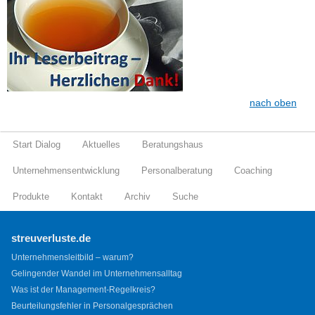
nach oben
Start Dialog
Aktuelles
Beratungshaus
Unternehmensentwicklung
Personalberatung
Coaching
Produkte
Kontakt
Archiv
Suche
streuverluste.de
Unternehmensleitbild – warum?
Gelingender Wandel im Unternehmensalltag
Was ist der Management-Regelkreis?
Beurteilungsfehler in Personalgesprächen