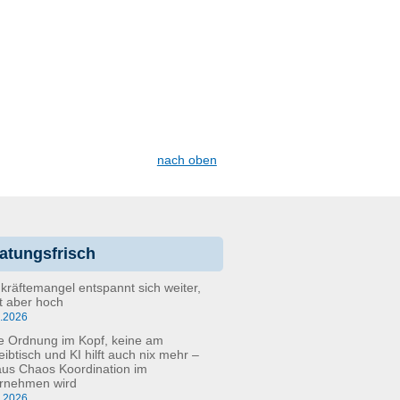
nach oben
atungsfrisch
kräftemangel entspannt sich weiter,
bt aber hoch
6.2026
e Ordnung im Kopf, keine am
eibtisch und KI hilft auch nix mehr –
aus Chaos Koordination im
rnehmen wird
5.2026