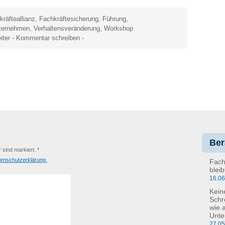
kräfteallianz
,
Fachkräftesicherung
,
Führung
,
ternehmen
,
Verhaltensveränderung
,
Workshop
iter
-
Kommentar schreiben
-
Ber
r sind markiert. *
enschutzerklärung.
Fach
blei
16.0
Kein
Schr
wie 
Unte
27.0