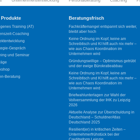
s
Unternehmensentwicklung
Personalberatung
Coaching
P
 Produkte
Beratungsfrisch
genes Training (AT)
Fachkräftemangel entspannt sich weiter,
bleibt aber hoch
enszeit-Coaching
Keine Ordnung im Kopf, keine am
ektentwicklung
Schreibtisch und KI hilft auch nix mehr –
tegie-Gespräch
wie aus Chaos Koordination im
Unternehmen wird
ning und Seminar
Gründungswillige – Optimismus getrübt
räge
und der ewige Bürokratieabbau
kshop
Keine Ordnung im Kopf, keine am
en-Beratung
Schreibtisch und KI hilft auch nix mehr –
wie aus Chaos Koordination im
Unternehmen wird
Briefwahlunterlagen zur Wahl der
Vollversammlung der IHK zu Leipzig
2026
Aktuelle Analyse zur Überschuldung in
Deutschland – SchuldnerAtlas
Deutschland 2025
Resilient(er) in kritischen Zeiten –
Unternehmerfrühstück bei der
Creditreform Leipzig