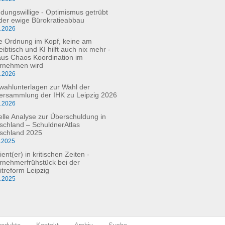
dungswillige - Optimismus getrübt
der ewige Bürokratieabbau
3.2026
e Ordnung im Kopf, keine am
ibtisch und KI hilft auch nix mehr -
aus Chaos Koordination im
rnehmen wird
3.2026
fwahlunterlagen zur Wahl der
versammlung der IHK zu Leipzig 2026
2.2026
elle Analyse zur Überschuldung in
schland – SchuldnerAtlas
schland 2025
.2025
ient(er) in kritischen Zeiten -
rnehmerfrühstück bei der
itreform Leipzig
0.2025