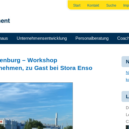
Start
Kontakt
Suche
Im
haus
Unternehmensentwicklung
Personalberatung
Coach
ilenburg – Workshop
N
nehmen, zu Gast bei Stora Enso
N
k
L
D
L
C