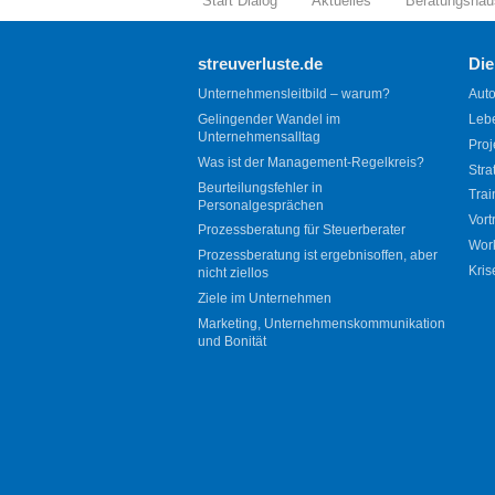
Start Dialog
Aktuelles
Beratungshau
streuverluste.de
Die
Unternehmensleitbild – warum?
Auto
Gelingender Wandel im
Leb
Unternehmensalltag
Proj
Was ist der Management-Regelkreis?
Stra
Beurteilungsfehler in
Trai
Personalgesprächen
Vort
Prozessberatung für Steuerberater
Wor
Prozessberatung ist ergebnisoffen, aber
Kris
nicht ziellos
Ziele im Unternehmen
Marketing, Unternehmenskommunikation
und Bonität