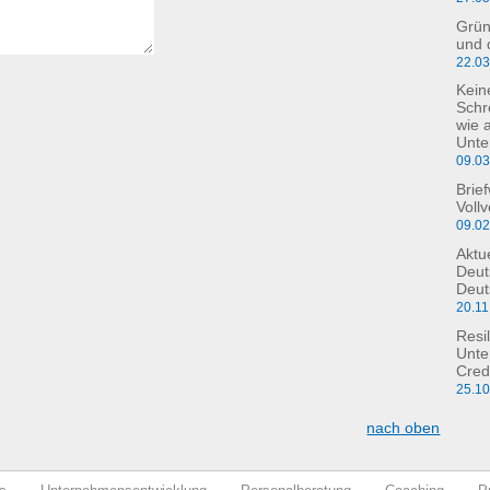
Grün
und 
22.0
Kein
Schre
wie 
Unte
09.0
Brie
Voll
09.0
Aktu
Deut
Deut
20.11
Resil
Unte
Cred
25.1
nach oben