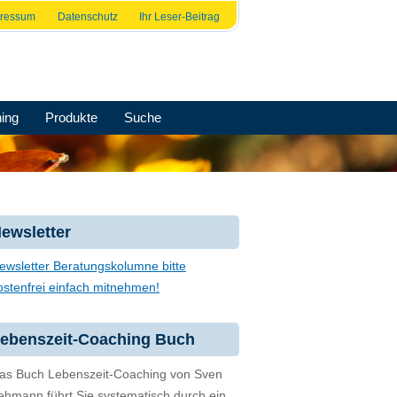
pressum
Datenschutz
Ihr Leser-Beitrag
ing
Produkte
Suche
ewsletter
ewsletter Beratungskolumne bitte
ostenfrei einfach mitnehmen!
ebenszeit-Coaching Buch
as Buch Lebenszeit-Coaching von Sven
ehmann führt Sie systematisch durch ein