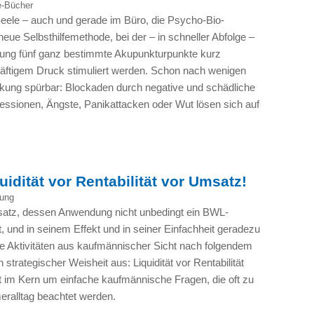
e-Bücher
Seele – auch und gerade im Büro, die Psycho-Bio-
neue Selbsthilfemethode, bei der – in schneller Abfolge –
lung fünf ganz bestimmte Akupunkturpunkte kurz
kräftigem Druck stimuliert werden. Schon nach wenigen
rkung spürbar: Blockaden durch negative und schädliche
ssionen, Ängste, Panikattacken oder Wut lösen sich auf
uidität vor Rentabilität vor Umsatz!
ung
satz, dessen Anwendung nicht unbedingt ein
BWL
-
 und in seinem Effekt und in seiner Einfachheit geradezu
ine Aktivitäten aus kaufmännischer Sicht nach folgendem
strategischer Weisheit aus: Liquidität vor Rentabilität
 im Kern um einfache kaufmännische Fragen, die oft zu
ralltag beachtet werden.