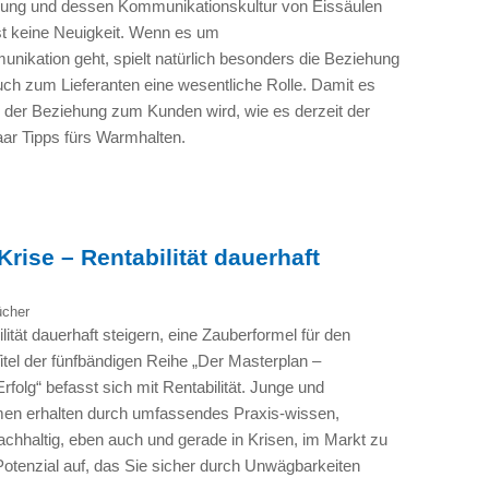
ng und dessen Kommunikationskultur von Eissäulen
ist keine Neuigkeit. Wenn es um
kation geht, spielt natürlich besonders die Beziehung
h zum Lieferanten eine wesentliche Rolle. Damit es
n der Beziehung zum Kunden wird, wie es derzeit der
paar Tipps fürs Warmhalten.
Krise – Rentabilität dauerhaft
ücher
lität dauerhaft steigern, eine Zauberformel für den
tel der fünfbändigen Reihe „Der Masterplan –
folg“ befasst sich mit Rentabilität. Junge und
men erhalten durch umfassendes Praxis-wissen,
 nachhaltig, eben auch und gerade in Krisen, im Markt zu
Potenzial auf, das Sie sicher durch Unwägbarkeiten