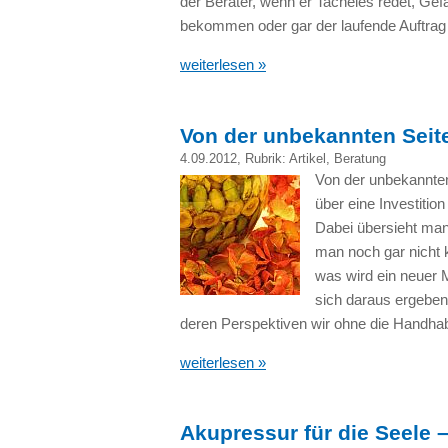
der Berater, wenn er Tacheles redet, Gef
bekommen oder gar der laufende Auftrag 
weiterlesen »
Von der unbekannten Seite 
4.09.2012
, Rubrik:
Artikel
,
Beratung
Von der unbekannten
über eine Investition
Dabei übersieht man 
man noch gar nicht 
was wird ein neuer 
sich daraus ergeben
deren Perspektiven wir ohne die Handhab
weiterlesen »
Akupressur für die Seele 