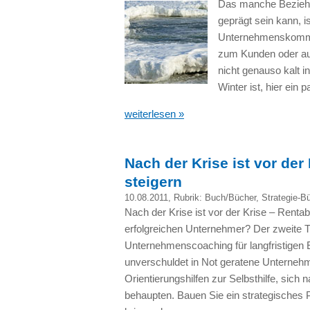
Das manche Beziehu
geprägt sein kann, 
Unternehmenskommuni
zum Kunden oder auc
nicht genauso kalt i
Winter ist, hier ein 
weiterlesen »
Nach der Krise ist vor der 
steigern
10.08.2011
, Rubrik:
Buch/Bücher
,
Strategie-B
Nach der Krise ist vor der Krise – Rentabi
erfolgreichen Unternehmer? Der zweite Ti
Unternehmenscoaching für langfristigen Er
unverschuldet in Not geratene Unterneh
Orientierungshilfen zur Selbsthilfe, sich
behaupten. Bauen Sie ein strategisches 