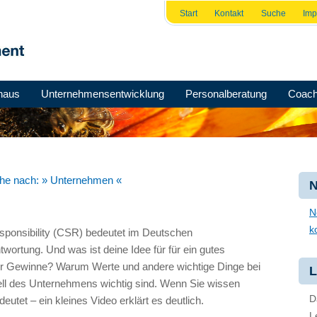
Start
Kontakt
Suche
Im
haus
Unternehmensentwicklung
Personalberatung
Coach
che nach:
» Unternehmen «
N
N
k
sponsibility (CSR) bedeutet im Deutschen
ortung. Und was ist deine Idee für für ein gutes
er Gewinne? Warum Werte und andere wichtige Dinge bei
L
 des Unternehmens wichtig sind. Wenn Sie wissen
D
deutet – ein kleines Video erklärt es deutlich.
L