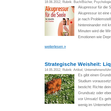
18.06.2012
, Rubrik:
Buch/Bücher
,
Psychologi
Akupressur für die 
Akupressur ist eine 
je nach Problemstel
hintereinander mit 
Minuten wird die Wi
Emotionen wie Depre
weiterlesen »
Strategische Weisheit: Liq
14.05.2012
, Rubrik:
Artikel
,
Unternehmensführ
Es gibt einen Grund
Studium voraussetzt,
besticht: Richte de
Grundsatz oder eben 
vor Umsatz! Es geht
wenig im Unternehme