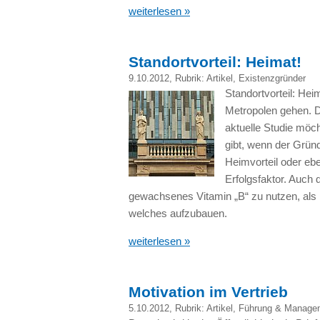
weiterlesen »
Standortvorteil: Heimat!
9.10.2012
, Rubrik:
Artikel
,
Existenzgründer
Standortvorteil: Hei
Metropolen gehen. Das
aktuelle Studie möc
gibt, wenn der Gründ
Heimvorteil oder ebe
Erfolgsfaktor. Auch d
gewachsenes Vitamin „B“ zu nutzen, als i
welches aufzubauen.
weiterlesen »
Motivation im Vertrieb
5.10.2012
, Rubrik:
Artikel
,
Führung & Manage