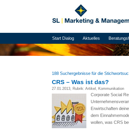
Start Dialog
Aktuelles
Beratungs
188 Suchergebnisse für die Stichwortsu
CRS – Was ist das?
27.01.2013
, Rubrik:
Artikel
,
Kommunikation
Corporate Social Re
Unternehmensverantw
Erwirtschaften dein
dem Einnahmemodell
wollen, was
CRS
be