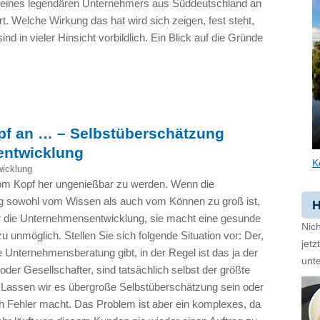
rief eines legendären Unternehmers aus Süddeutschland an
rt. Welche Wirkung das hat wird sich zeigen, fest steht,
 in vieler Hinsicht vorbildlich. Ein Blick auf die Gründe
pf an … – Selbstüberschätzung
entwicklung
K
icklung
om Kopf her ungenießbar zu werden. Wenn die
g sowohl vom Wissen als auch vom Können zu groß ist,
H
r die Unternehmensentwicklung, sie macht eine gesunde
Nich
 unmöglich. Stellen Sie sich folgende Situation vor: Der,
jet
e Unternehmensberatung gibt, in der Regel ist das ja der
unte
der Gesellschafter, sind tatsächlich selbst der größte
Lassen wir es übergroße Selbstüberschätzung sein oder
 Fehler macht. Das Problem ist aber ein komplexes, da