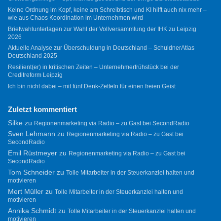
Keine Ordnung im Kopf, keine am Schreibtisch und KI hilft auch nix mehr –
wie aus Chaos Koordination im Unternehmen wird
Briefwahlunterlagen zur Wahl der Vollversammlung der IHK zu Leipzig
2026
Aktuelle Analyse zur Überschuldung in Deutschland – SchuldnerAtlas
Deutschland 2025
Resilient(er) in kritischen Zeiten – Unternehmerfrühstück bei der
Creditreform Leipzig
Ich bin nicht dabei – mit fünf Denk-Zetteln für einen freien Geist
Zuletzt kommentiert
Silke
zu
Regionenmarketing via Radio – zu Gast bei SecondRadio
Sven Lehmann
zu
Regionenmarketing via Radio – zu Gast bei
SecondRadio
Emil Rüstmeyer
zu
Regionenmarketing via Radio – zu Gast bei
SecondRadio
Tom Schneider
zu
Tolle Mitarbeiter in der Steuerkanzlei halten und
motivieren
Mert Müller
zu
Tolle Mitarbeiter in der Steuerkanzlei halten und
motivieren
Annika Schmidt
zu
Tolle Mitarbeiter in der Steuerkanzlei halten und
motivieren