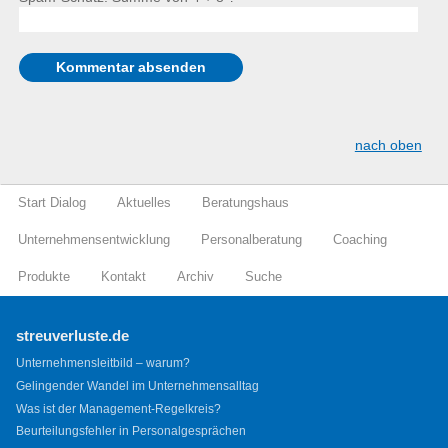
nach oben
Start Dialog
Aktuelles
Beratungshaus
Unternehmensentwicklung
Personalberatung
Coaching
Produkte
Kontakt
Archiv
Suche
streuverluste.de
Unternehmensleitbild – warum?
Gelingender Wandel im Unternehmensalltag
Was ist der Management-Regelkreis?
Beurteilungsfehler in Personalgesprächen