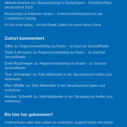
Aktuelle Analyse zur Überschuldung in Deutschland – SchuldnerAtlas
Deutschland 2025
Resilient(er) in kritischen Zeiten – Unternehmerfrühstück bei der
Creditreform Leipzig
Ich bin nicht dabei – mit fünf Denk-Zetteln für einen freien Geist
Zuletzt kommentiert
Silke
zu
Regionenmarketing via Radio – zu Gast bei SecondRadio
Sven Lehmann
zu
Regionenmarketing via Radio – zu Gast bei
SecondRadio
Emil Rüstmeyer
zu
Regionenmarketing via Radio – zu Gast bei
SecondRadio
Tom Schneider
zu
Tolle Mitarbeiter in der Steuerkanzlei halten und
motivieren
Mert Müller
zu
Tolle Mitarbeiter in der Steuerkanzlei halten und
motivieren
Annika Schmidt
zu
Tolle Mitarbeiter in der Steuerkanzlei halten und
motivieren
Bis hier her gekommen?
Unternehmen oder sein Leben zu verändern, beginnt immer mit einem