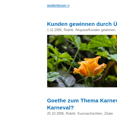
weiterlesen »
Kunden gewinnen durch 
1.11.2006
, Rubrik:
Akquise/Kunden gewinnen
Goethe zum Thema Karnev
Karneval?
25.10.2006
, Rubrik:
Kurznachrichten
,
Zitate