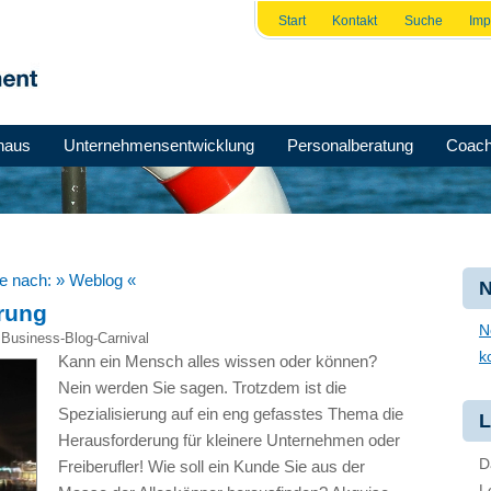
Start
Kontakt
Suche
Im
haus
Unternehmensentwicklung
Personalberatung
Coach
he nach:
» Weblog «
N
erung
N
,
Business-Blog-Carnival
k
Kann ein Mensch alles wissen oder können?
Nein werden Sie sagen. Trotzdem ist die
Spezialisierung auf ein eng gefasstes Thema die
L
Herausforderung für kleinere Unternehmen oder
D
Freiberufler! Wie soll ein Kunde Sie aus der
L