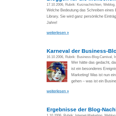
17.10.2006
, Rubrik:
Kurznachrichten
,
Weblog
Welche Bedeutung das Schreiben eines Bl
Library. Sie wird ganz persönliche Eintr
Jahre!
weiterlesen »
Karneval der Business-Bl
16.10.2006
, Rubrik:
Business-Blog-Carnival
,
I
Wer hätte das gedacht, da
ist ein besonderes Ereignis
Marketing! Was ist nun ei
gehen – was ist ein Busin
weiterlesen »
Ergebnisse der Blog-Nac
1.10.2006
, Rubrik:
Internet-Marketing
,
Weblog