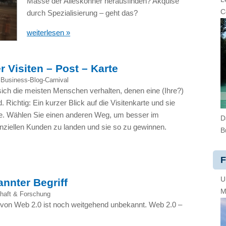
Masse der Alleskönner herausfinden? Akquise
C
durch Spezialisierung – geht das?
weiterlesen »
 Visiten – Post – Karte
,
Business-Blog-Carnival
sich die meisten Menschen verhalten, denen eine (Ihre?)
d. Richtig: Ein kurzer Blick auf die Visitenkarte und sie
he. Wählen Sie einen anderen Weg, um besser im
D
nziellen Kunden zu landen und sie so zu gewinnen.
B
F
U
nnter Begriff
M
haft & Forschung
 von Web 2.0 ist noch weitgehend unbekannt. Web 2.0 –