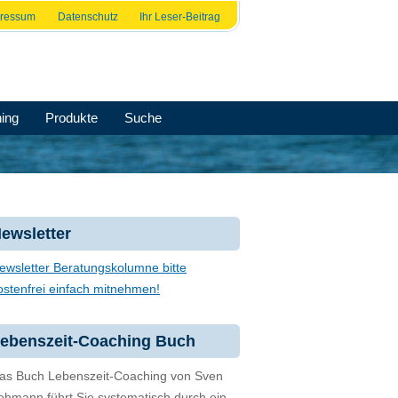
pressum
Datenschutz
Ihr Leser-Beitrag
ing
Produkte
Suche
ewsletter
ewsletter Beratungskolumne bitte
ostenfrei einfach mitnehmen!
ebenszeit-Coaching Buch
as Buch Lebenszeit-Coaching von Sven
ehmann führt Sie systematisch durch ein