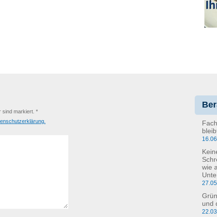
Ber
r sind markiert. *
enschutzerklärung.
Fach
blei
16.0
Kein
Schr
wie 
Unte
27.0
Grün
und 
22.0