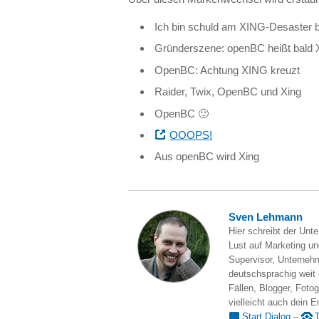
Ich bin schuld am
XING
-Desaster 
Gründerszene: openBC heißt bald 
OpenBC: Achtung
XING
kreuzt
Raider, Twix, OpenBC und Xing
OpenBC 🙂
OOOPS
!
Aus openBC wird Xing
Sven Lehmann
Hier schreibt der Unt
Lust auf Marketing und
Supervisor, Unternehm
deutschsprachig weit
Fällen, Blogger, Fotog
vielleicht auch dein E
Start Dialog
–
T