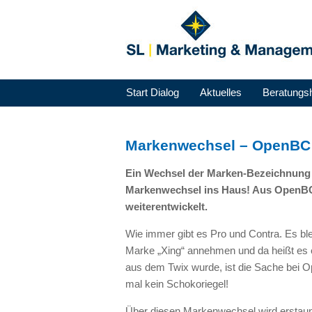
Start Dialog
Aktuelles
Beratungs
Markenwechsel – OpenBC 
Ein Wechsel der Marken-Bezeichnung i
Markenwechsel ins Haus! Aus OpenBC 
weiterentwickelt.
Wie immer gibt es Pro und Contra. Es ble
Marke „Xing“ annehmen und da heißt es e
aus dem Twix wurde, ist die Sache bei O
mal kein Schokoriegel!
Über diesen Markenwechsel wird erstaunlic