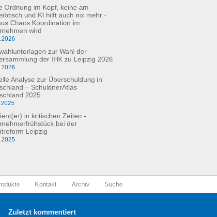
e Ordnung im Kopf, keine am
ibtisch und KI hilft auch nix mehr -
aus Chaos Koordination im
rnehmen wird
3.2026
fwahlunterlagen zur Wahl der
versammlung der IHK zu Leipzig 2026
2.2026
elle Analyse zur Überschuldung in
schland – SchuldnerAtlas
schland 2025
.2025
ient(er) in kritischen Zeiten -
rnehmerfrühstück bei der
itreform Leipzig
0.2025
rodukte
Kontakt
Archiv
Suche
Zuletzt kommentiert