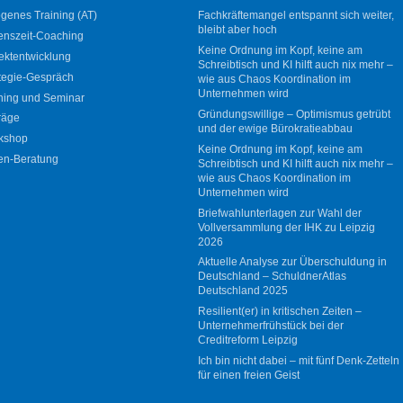
genes Training (AT)
Fachkräftemangel entspannt sich weiter,
bleibt aber hoch
enszeit-Coaching
Keine Ordnung im Kopf, keine am
ektentwicklung
Schreibtisch und KI hilft auch nix mehr –
tegie-Gespräch
wie aus Chaos Koordination im
Unternehmen wird
ning und Seminar
Gründungswillige – Optimismus getrübt
räge
und der ewige Bürokratieabbau
kshop
Keine Ordnung im Kopf, keine am
en-Beratung
Schreibtisch und KI hilft auch nix mehr –
wie aus Chaos Koordination im
Unternehmen wird
Briefwahlunterlagen zur Wahl der
Vollversammlung der IHK zu Leipzig
2026
Aktuelle Analyse zur Überschuldung in
Deutschland – SchuldnerAtlas
Deutschland 2025
Resilient(er) in kritischen Zeiten –
Unternehmerfrühstück bei der
Creditreform Leipzig
Ich bin nicht dabei – mit fünf Denk-Zetteln
für einen freien Geist