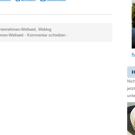
nternehmen-Weltweit
,
Weblog
hmen-Weltweit
-
Kommentar schreiben
-
K
H
Nich
jet
unte