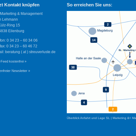
zt Kontakt knüpfen
So erreichen Sie uns:
 Marketing & Management
n Lehmann
Külz-Ring 15
838 Eilenburg
fon: 0 34 23 – 60 34 06
fax: 0 34 23 – 60 46 72
il: beratung ( at ) streuverluste.de
Feed kostenfrei »
enfreier Newsletter »
Überblick Anfahrt und Lage SL | Marketing &< M