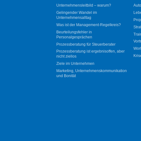
Unternehmensleitbild – warum?
Auto
Gelingender Wandel im
Leb
Unternehmensalltag
Proj
Was ist der Management-Regelkreis?
Stra
Beurteilungsfehler in
Trai
Personalgesprächen
Vort
Prozessberatung für Steuerberater
Wor
Prozessberatung ist ergebnisoffen, aber
Kris
nicht ziellos
Ziele im Unternehmen
Marketing, Unternehmenskommunikation
und Bonität