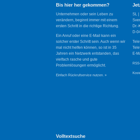
Bis hier her gekommen?
Jet
Unternehmen oder sein Leben zu
SL |
verändern, beginnt immer mit einem
Sve
ersten Schritt in die richtige Richtung.
Dr.-
D-04
Ein Anruf oder eine E-Mail kann ein
solcher erster Schritt sein. Auch wenn wir
Tele
mal nicht helfen können, so ist in 35
Tele
Jahren ein Netzwerk entstanden, das
E-Ma
vielfach rasche und gute
RSS-
Problemlösungen ermöglicht.
Kost
Einfach Rückrufservice nutzen. »
Volltextsuche