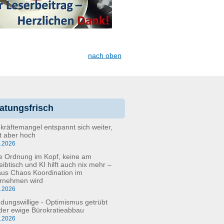
nach oben
atungsfrisch
kräftemangel entspannt sich weiter,
bt aber hoch
6.2026
e Ordnung im Kopf, keine am
eibtisch und KI hilft auch nix mehr –
aus Chaos Koordination im
rnehmen wird
5.2026
dungswillige - Optimismus getrübt
der ewige Bürokratieabbau
3.2026