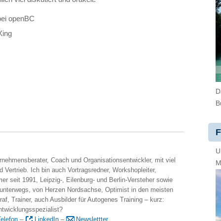
bei openBC
Xing
D
B
F
U
ernehmensberater, Coach und Organisationsentwickler, mit viel
M
 Vertrieb. Ich bin auch Vortragsredner, Workshopleiter,
er seit 1991, Leipzig-, Eilenburg- und Berlin-Versteher sowie
 unterwegs, von Herzen Nordsachse, Optimist in den meisten
raf, Trainer, auch Ausbilder für Autogenes Training – kurz:
ntwicklungsspezialist?
elefon
–
LinkedIn
–
Newslettter