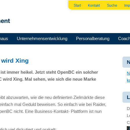
Start
Kontakt
Suche
Im
haus
Unternehmensentwicklung
Personalberatung
Coach
wird Xing
N
st immer heikel. Jetzt steht OpenBC ein solcher
N
wird Xing. Mal sehen, wie sich die neue Marke
k
L
ibt abzuwarten, wie die neu definierten Zielmärkte diese
infach mal Geduld beweisen. So einfach wie bei Raider,
D
penBC nicht. Eine Business-Kontakt- Plattform ist nun
L
C
h viel diskutiert und orakelt: