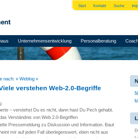
Start
Kontakt
Suche
Im
haus
Unternehmensentwicklung
Personalberatung
Coach
he nach:
» Weblog «
N
iele verstehen Web-2.0-Begriffe
N
k
g
erte – verstehst Du es nicht, dann hast Du Pech gehabt.
 das Verständnis von Web 2.0-Begriffen
L
tte Pressemeldung zu Diskussion und Information. Baut
D
int mir auf jeden Fall überlegenswert, eben nicht aus
L