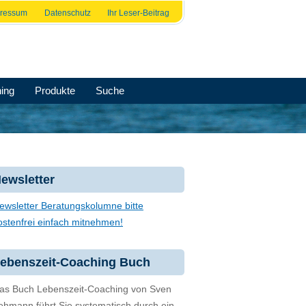
pressum
Datenschutz
Ihr Leser-Beitrag
ing
Produkte
Suche
ewsletter
ewsletter Beratungskolumne bitte
ostenfrei einfach mitnehmen!
ebenszeit-Coaching Buch
as Buch Lebenszeit-Coaching von Sven
ehmann führt Sie systematisch durch ein