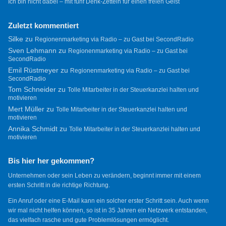
Ich bin nicht dabei – mit fünf Denk-Zetteln für einen freien Geist
Zuletzt kommentiert
Silke
zu
Regionenmarketing via Radio – zu Gast bei SecondRadio
Sven Lehmann
zu
Regionenmarketing via Radio – zu Gast bei
SecondRadio
Emil Rüstmeyer
zu
Regionenmarketing via Radio – zu Gast bei
SecondRadio
Tom Schneider
zu
Tolle Mitarbeiter in der Steuerkanzlei halten und
motivieren
Mert Müller
zu
Tolle Mitarbeiter in der Steuerkanzlei halten und
motivieren
Annika Schmidt
zu
Tolle Mitarbeiter in der Steuerkanzlei halten und
motivieren
Bis hier her gekommen?
Unternehmen oder sein Leben zu verändern, beginnt immer mit einem
ersten Schritt in die richtige Richtung.
Ein Anruf oder eine E-Mail kann ein solcher erster Schritt sein. Auch wenn
wir mal nicht helfen können, so ist in 35 Jahren ein Netzwerk entstanden,
das vielfach rasche und gute Problemlösungen ermöglicht.