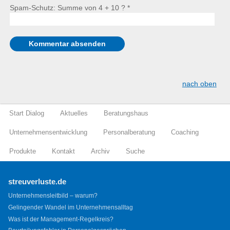
Spam-Schutz: Summe von 4 + 10 ?
*
nach oben
Start Dialog
Aktuelles
Beratungshaus
Unternehmensentwicklung
Personalberatung
Coaching
Produkte
Kontakt
Archiv
Suche
streuverluste.de
Unternehmensleitbild – warum?
Gelingender Wandel im Unternehmensalltag
Was ist der Management-Regelkreis?