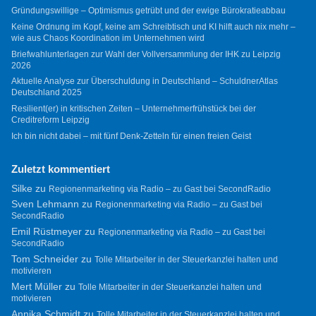
Gründungswillige – Optimismus getrübt und der ewige Bürokratieabbau
Keine Ordnung im Kopf, keine am Schreibtisch und KI hilft auch nix mehr –
wie aus Chaos Koordination im Unternehmen wird
Briefwahlunterlagen zur Wahl der Vollversammlung der IHK zu Leipzig
2026
Aktuelle Analyse zur Überschuldung in Deutschland – SchuldnerAtlas
Deutschland 2025
Resilient(er) in kritischen Zeiten – Unternehmerfrühstück bei der
Creditreform Leipzig
Ich bin nicht dabei – mit fünf Denk-Zetteln für einen freien Geist
Zuletzt kommentiert
Silke
zu
Regionenmarketing via Radio – zu Gast bei SecondRadio
Sven Lehmann
zu
Regionenmarketing via Radio – zu Gast bei
SecondRadio
Emil Rüstmeyer
zu
Regionenmarketing via Radio – zu Gast bei
SecondRadio
Tom Schneider
zu
Tolle Mitarbeiter in der Steuerkanzlei halten und
motivieren
Mert Müller
zu
Tolle Mitarbeiter in der Steuerkanzlei halten und
motivieren
Annika Schmidt
zu
Tolle Mitarbeiter in der Steuerkanzlei halten und