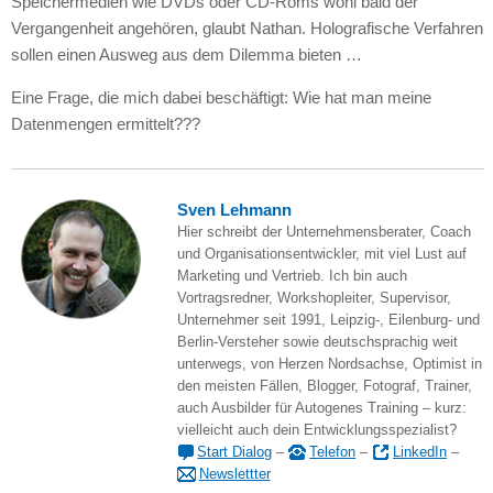
Speichermedien wie
DVD
s oder CD-Roms wohl bald der
Vergangenheit angehören, glaubt Nathan. Holografische Verfahren
sollen einen Ausweg aus dem Dilemma bieten …
Eine Frage, die mich dabei beschäftigt: Wie hat man meine
Datenmengen ermittelt???
Sven Lehmann
Hier schreibt der Unternehmensberater, Coach
und Organisationsentwickler, mit viel Lust auf
Marketing und Vertrieb. Ich bin auch
Vortragsredner, Workshopleiter, Supervisor,
Unternehmer seit 1991, Leipzig-, Eilenburg- und
Berlin-Versteher sowie deutschsprachig weit
unterwegs, von Herzen Nordsachse, Optimist in
den meisten Fällen, Blogger, Fotograf, Trainer,
auch Ausbilder für Autogenes Training – kurz:
vielleicht auch dein Entwicklungsspezialist?
Start Dialog
–
Telefon
–
LinkedIn
–
Newslettter