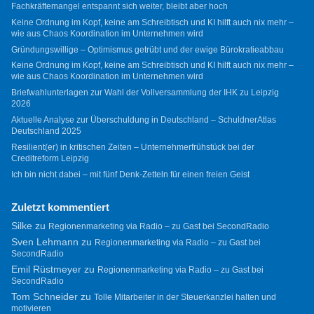
Fachkräftemangel entspannt sich weiter, bleibt aber hoch
Keine Ordnung im Kopf, keine am Schreibtisch und KI hilft auch nix mehr –
wie aus Chaos Koordination im Unternehmen wird
Gründungswillige – Optimismus getrübt und der ewige Bürokratieabbau
Keine Ordnung im Kopf, keine am Schreibtisch und KI hilft auch nix mehr –
wie aus Chaos Koordination im Unternehmen wird
Briefwahlunterlagen zur Wahl der Vollversammlung der IHK zu Leipzig
2026
Aktuelle Analyse zur Überschuldung in Deutschland – SchuldnerAtlas
Deutschland 2025
Resilient(er) in kritischen Zeiten – Unternehmerfrühstück bei der
Creditreform Leipzig
Ich bin nicht dabei – mit fünf Denk-Zetteln für einen freien Geist
Zuletzt kommentiert
Silke
zu
Regionenmarketing via Radio – zu Gast bei SecondRadio
Sven Lehmann
zu
Regionenmarketing via Radio – zu Gast bei
SecondRadio
Emil Rüstmeyer
zu
Regionenmarketing via Radio – zu Gast bei
SecondRadio
Tom Schneider
zu
Tolle Mitarbeiter in der Steuerkanzlei halten und
motivieren