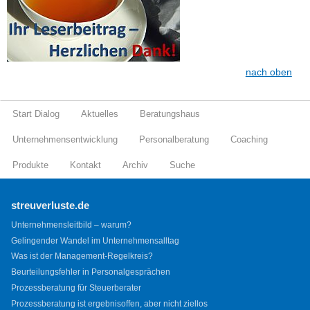
nach oben
Start Dialog
Aktuelles
Beratungshaus
Unternehmensentwicklung
Personalberatung
Coaching
Produkte
Kontakt
Archiv
Suche
streuverluste.de
Unternehmensleitbild – warum?
Gelingender Wandel im Unternehmensalltag
Was ist der Management-Regelkreis?
Beurteilungsfehler in Personalgesprächen
Prozessberatung für Steuerberater
Prozessberatung ist ergebnisoffen, aber nicht ziellos