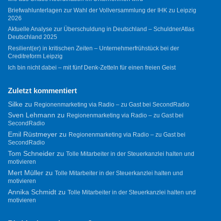
Briefwahlunterlagen zur Wahl der Vollversammlung der IHK zu Leipzig
2026
Aktuelle Analyse zur Überschuldung in Deutschland – SchuldnerAtlas
Deutschland 2025
Resilient(er) in kritischen Zeiten – Unternehmerfrühstück bei der
Creditreform Leipzig
Ich bin nicht dabei – mit fünf Denk-Zetteln für einen freien Geist
Zuletzt kommentiert
Silke
zu
Regionenmarketing via Radio – zu Gast bei SecondRadio
Sven Lehmann
zu
Regionenmarketing via Radio – zu Gast bei
SecondRadio
Emil Rüstmeyer
zu
Regionenmarketing via Radio – zu Gast bei
SecondRadio
Tom Schneider
zu
Tolle Mitarbeiter in der Steuerkanzlei halten und
motivieren
Mert Müller
zu
Tolle Mitarbeiter in der Steuerkanzlei halten und
motivieren
Annika Schmidt
zu
Tolle Mitarbeiter in der Steuerkanzlei halten und
motivieren