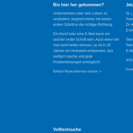
Bis hier her gekommen?
Jet
Unternehmen oder sein Leben zu
SL |
verändern, beginnt immer mit einem
Sve
ersten Schritt in die richtige Richtung.
Dr.-
D-04
Ein Anruf oder eine E-Mail kann ein
solcher erster Schritt sein. Auch wenn wir
Tele
mal nicht helfen können, so ist in 35
Tele
Jahren ein Netzwerk entstanden, das
E-Ma
vielfach rasche und gute
RSS-
Problemlösungen ermöglicht.
Kost
Einfach Rückrufservice nutzen. »
Volltextsuche