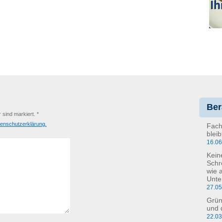
Ber
r sind markiert. *
enschutzerklärung.
Fach
blei
16.0
Kein
Schr
wie 
Unte
27.0
Grün
und 
22.0