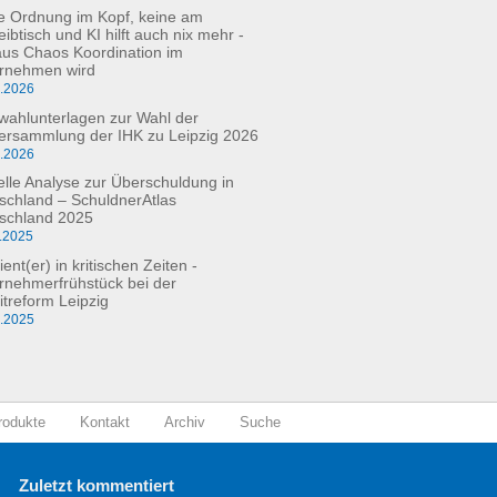
e Ordnung im Kopf, keine am
ibtisch und KI hilft auch nix mehr -
aus Chaos Koordination im
rnehmen wird
3.2026
fwahlunterlagen zur Wahl der
versammlung der IHK zu Leipzig 2026
2.2026
elle Analyse zur Überschuldung in
schland – SchuldnerAtlas
schland 2025
.2025
ient(er) in kritischen Zeiten -
rnehmerfrühstück bei der
itreform Leipzig
0.2025
rodukte
Kontakt
Archiv
Suche
Zuletzt kommentiert