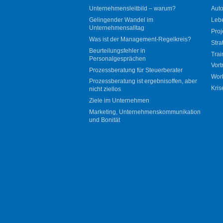
Unternehmensleitbild – warum?
Auto
Gelingender Wandel im
Leb
Unternehmensalltag
Proj
Was ist der Management-Regelkreis?
Stra
Beurteilungsfehler in
Trai
Personalgesprächen
Vort
Prozessberatung für Steuerberater
Wor
Prozessberatung ist ergebnisoffen, aber
Kris
nicht ziellos
Ziele im Unternehmen
Marketing, Unternehmenskommunikation
und Bonität