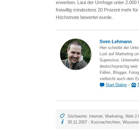
erwerben. Laut der Umfrage unter 2.000 
freiwillig mindestens 20 Prozent mehr für
Höchstnote bewertet wurde.
Sven Lehmann
Hier schreibt der Unt
Lust auf Marketing und
Supervisor, Unternehm
deutschsprachig weit
Fällen, Blogger, Fotog
vielleicht auch dein E
Start Dialog
–
T
Stichworte:
Internet
,
Marketing
,
Web 2.
30.11.2007 -
Kurznachrichten
,
Wissensc