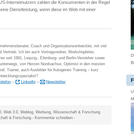
US-Internetnutzern zahlen die Konsumenten in der Regel
 eine Dienstleistung, wenn diese im Web mit einer
ernehmensberater, Coach und Organisationsentwickler, mit viel
 Vertrieb. Ich bin auch Vortragsredner, Workshopleiter,
D
er seit 1991, Leipzig-, Eilenburg- und Berlin-Versteher sowie
B
 unterwegs, von Herzen Nordsachse, Optimist in den meisten
raf, Trainer, auch Ausbilder für Autogenes Training – kurz:
ntwicklungsspezialist?
F
elefon
–
LinkedIn
–
Newslettter
U
M
0
,
Web 3.0
,
Weblog
,
Werbung
,
Wissenschaft & Forschung
haft & Forschung
-
Kommentar schreiben
-