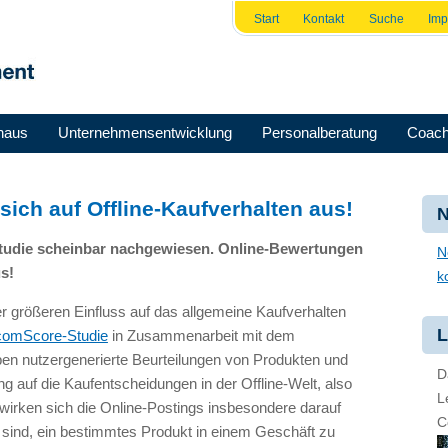
Start
Kontakt
Suche
Im
haus
Unternehmensentwicklung
Personalberatung
Coach
sich auf Offline-Kaufverhalten aus!
N
 Studie scheinbar nachgewiesen. Online-Bewertungen
N
us!
k
größeren Einfluss auf das allgemeine Kaufverhalten
L
comScore-Studie
in Zusammenarbeit mit dem
ben nutzergenerierte Beurteilungen von Produkten und
D
g auf die Kaufentscheidungen in der Offline-Welt, also
L
wirken sich die Online-Postings insbesondere darauf
C
 sind, ein bestimmtes Produkt in einem Geschäft zu