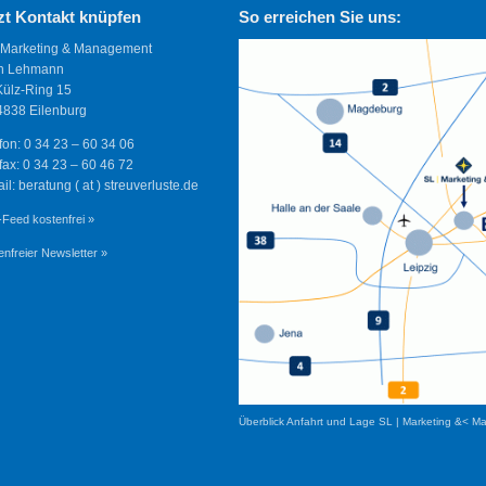
zt Kontakt knüpfen
So erreichen Sie uns:
 Marketing & Management
n Lehmann
Külz-Ring 15
838 Eilenburg
fon: 0 34 23 – 60 34 06
fax: 0 34 23 – 60 46 72
il: beratung ( at ) streuverluste.de
Feed kostenfrei »
enfreier Newsletter »
Überblick Anfahrt und Lage SL | Marketing &< M