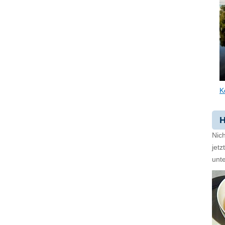
K
H
Nich
jet
unte