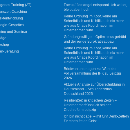
genes Training (AT)
Fachkräftemangel entspannt sich weiter,
bleibt aber hoch
enszeit-Coaching
Keine Ordnung im Kopf, keine am
ektentwicklung
Schreibtisch und KI hilft auch nix mehr –
tegie-Gespräch
wie aus Chaos Koordination im
Unternehmen wird
ning und Seminar
Gründungswillige – Optimismus getrübt
räge
und der ewige Bürokratieabbau
kshop
Keine Ordnung im Kopf, keine am
en-Beratung
Schreibtisch und KI hilft auch nix mehr –
wie aus Chaos Koordination im
Unternehmen wird
Briefwahlunterlagen zur Wahl der
Vollversammlung der IHK zu Leipzig
2026
Aktuelle Analyse zur Überschuldung in
Deutschland – SchuldnerAtlas
Deutschland 2025
Resilient(er) in kritischen Zeiten –
Unternehmerfrühstück bei der
Creditreform Leipzig
Ich bin nicht dabei – mit fünf Denk-Zetteln
für einen freien Geist