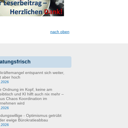
nach oben
atungsfrisch
kräftemangel entspannt sich weiter,
bt aber hoch
6.2026
e Ordnung im Kopf, keine am
eibtisch und KI hilft auch nix mehr –
aus Chaos Koordination im
rnehmen wird
5.2026
dungswillige - Optimismus getrübt
der ewige Bürokratieabbau
3.2026