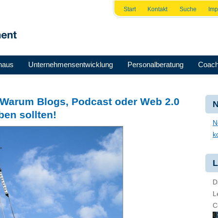
Start
Kontakt
Suche
Im
haus
Unternehmensentwicklung
Personalberatung
Coach
 Warum Blogs, Podcast oder Web 2.0
N
ben sollten!
N
k
L
D
L
C