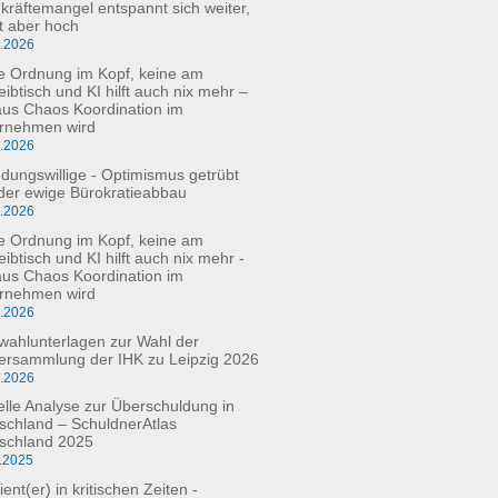
kräftemangel entspannt sich weiter,
bt aber hoch
6.2026
e Ordnung im Kopf, keine am
eibtisch und KI hilft auch nix mehr –
aus Chaos Koordination im
rnehmen wird
5.2026
dungswillige - Optimismus getrübt
der ewige Bürokratieabbau
3.2026
e Ordnung im Kopf, keine am
ibtisch und KI hilft auch nix mehr -
aus Chaos Koordination im
rnehmen wird
3.2026
fwahlunterlagen zur Wahl der
versammlung der IHK zu Leipzig 2026
2.2026
elle Analyse zur Überschuldung in
schland – SchuldnerAtlas
schland 2025
.2025
ient(er) in kritischen Zeiten -