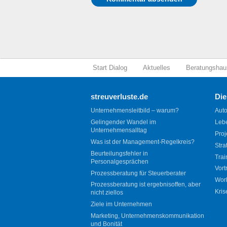
Start Dialog
Aktuelles
Beratungshau
streuverluste.de
Die
Unternehmensleitbild – warum?
Auto
Gelingender Wandel im
Leb
Unternehmensalltag
Proj
Was ist der Management-Regelkreis?
Stra
Beurteilungsfehler in
Trai
Personalgesprächen
Vort
Prozessberatung für Steuerberater
Wor
Prozessberatung ist ergebnisoffen, aber
Kris
nicht ziellos
Ziele im Unternehmen
Marketing, Unternehmenskommunikation
und Bonität