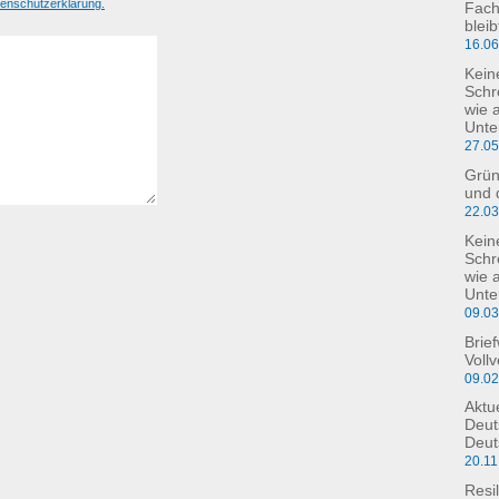
enschutzerklärung.
Fach
blei
16.0
Kein
Schr
wie 
Unte
27.0
Grün
und 
22.0
Kein
Schre
wie 
Unte
09.0
Brie
Voll
09.0
Aktu
Deut
Deut
20.11
Resil