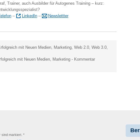
raf, Trainer, auch Ausbilder für Autogenes Training – kurz:
ntwicklungsspezialist?
elefon
–
LinkedIn
–
Newslettter
rfolgreich mit Neuen Medien
,
Marketing
,
Web 2.0
,
Web 3.0
,
rfolgreich mit Neuen Medien
,
Marketing
-
Kommentar
Ber
r sind markiert. *