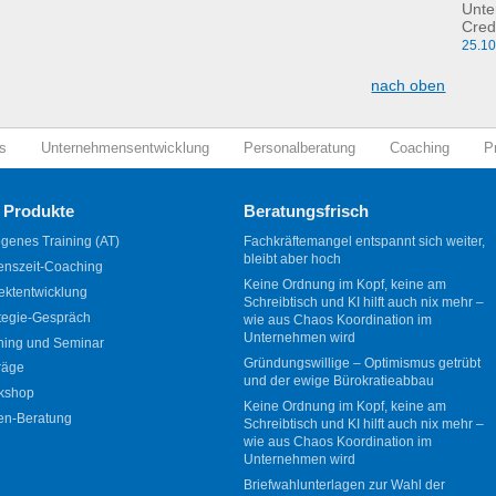
Unte
Cred
25.1
nach oben
s
Unternehmensentwicklung
Personalberatung
Coaching
P
 Produkte
Beratungsfrisch
genes Training (AT)
Fachkräftemangel entspannt sich weiter,
bleibt aber hoch
enszeit-Coaching
Keine Ordnung im Kopf, keine am
ektentwicklung
Schreibtisch und KI hilft auch nix mehr –
tegie-Gespräch
wie aus Chaos Koordination im
Unternehmen wird
ning und Seminar
Gründungswillige – Optimismus getrübt
räge
und der ewige Bürokratieabbau
kshop
Keine Ordnung im Kopf, keine am
en-Beratung
Schreibtisch und KI hilft auch nix mehr –
wie aus Chaos Koordination im
Unternehmen wird
Briefwahlunterlagen zur Wahl der