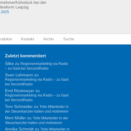
rnehmerfrühstück bei der
itreform Leipzig
0.2025
rodukte
Kontakt
Archiv
Suche
Zuletzt kommentiert
Silke
zu
Regionenmarketing via Radio
– zu Gast bei SecondRadio
Sven Lehmann
zu
Regionenmarketing via Radio – zu Gast
bei SecondRadio
Emil Rüstmeyer
zu
Regionenmarketing via Radio – zu Gast
bei SecondRadio
Tom Schneider
zu
Tolle Mitarbeiter in
der Steuerkanzlei halten und motivieren
Mert Müller
zu
Tolle Mitarbeiter in der
Steuerkanzlei halten und motivieren
Annika Schmidt
zu
Tolle Mitarbeiter in