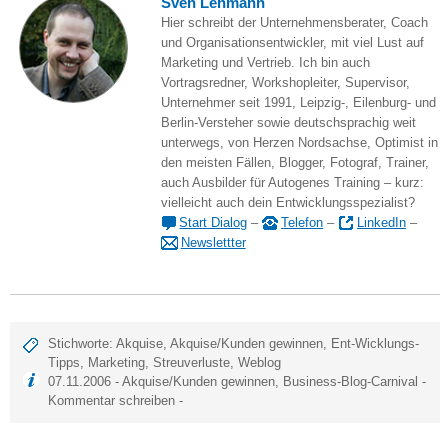
Sven Lehmann
Hier schreibt der Unternehmensberater, Coach
und Organisationsentwickler, mit viel Lust auf
Marketing und Vertrieb. Ich bin auch
Vortragsredner, Workshopleiter, Supervisor,
Unternehmer seit 1991, Leipzig-, Eilenburg- und
Berlin-Versteher sowie deutschsprachig weit
unterwegs, von Herzen Nordsachse, Optimist in
den meisten Fällen, Blogger, Fotograf, Trainer,
auch Ausbilder für Autogenes Training – kurz:
vielleicht auch dein Entwicklungsspezialist?
Start Dialog
–
Telefon
–
LinkedIn
–
Newslettter
Stichworte:
Akquise
,
Akquise/Kunden gewinnen
,
Ent-Wicklungs-
Tipps
,
Marketing
,
Streuverluste
,
Weblog
07.11.2006 -
Akquise/Kunden gewinnen
,
Business-Blog-Carnival
-
Kommentar schreiben
-