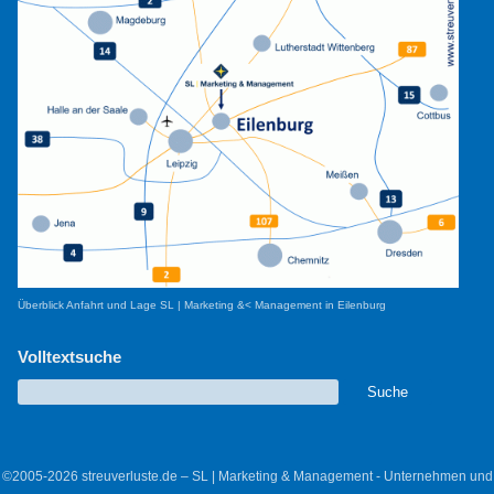
Überblick Anfahrt und Lage SL | Marketing &< Management in Eilenburg
Volltextsuche
©2005-2026 streuverluste.de – SL | Marketing & Management - Unternehmen und