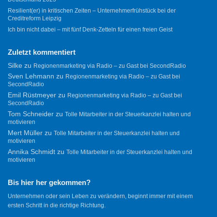
Resilient(er) in kritischen Zeiten – Unternehmerfrühstück bei der
Creditreform Leipzig
Ich bin nicht dabei – mit fünf Denk-Zetteln für einen freien Geist
Zuletzt kommentiert
Silke
zu
Regionenmarketing via Radio – zu Gast bei SecondRadio
Sven Lehmann
zu
Regionenmarketing via Radio – zu Gast bei
SecondRadio
Emil Rüstmeyer
zu
Regionenmarketing via Radio – zu Gast bei
SecondRadio
Tom Schneider
zu
Tolle Mitarbeiter in der Steuerkanzlei halten und
motivieren
Mert Müller
zu
Tolle Mitarbeiter in der Steuerkanzlei halten und
motivieren
Annika Schmidt
zu
Tolle Mitarbeiter in der Steuerkanzlei halten und
motivieren
Bis hier her gekommen?
Unternehmen oder sein Leben zu verändern, beginnt immer mit einem
ersten Schritt in die richtige Richtung.