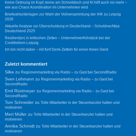
Keine Ordnung im Kopf, keine am Schreibtisch und KI hilft auch nix mehr –
wie aus Chaos Koordination im Unternehmen wird
Briefwahlunterlagen zur Wahl der Vollversammlung der IHK zu Leipzig
2026
Aktuelle Analyse zur Überschuldung in Deutschland – SchuldnerAtlas
Deutschland 2025
Resilient(er) in kritischen Zeiten – Unternehmerfrühstück bei der
Creditreform Leipzig
Ich bin nicht dabei – mit fünf Denk-Zetteln für einen freien Geist
Zuletzt kommentiert
Silke
zu
Regionenmarketing via Radio – zu Gast bei SecondRadio
Sven Lehmann
zu
Regionenmarketing via Radio – zu Gast bei
SecondRadio
Emil Rüstmeyer
zu
Regionenmarketing via Radio – zu Gast bei
SecondRadio
Tom Schneider
zu
Tolle Mitarbeiter in der Steuerkanzlei halten und
motivieren
Mert Müller
zu
Tolle Mitarbeiter in der Steuerkanzlei halten und
motivieren
Annika Schmidt
zu
Tolle Mitarbeiter in der Steuerkanzlei halten und
motivieren