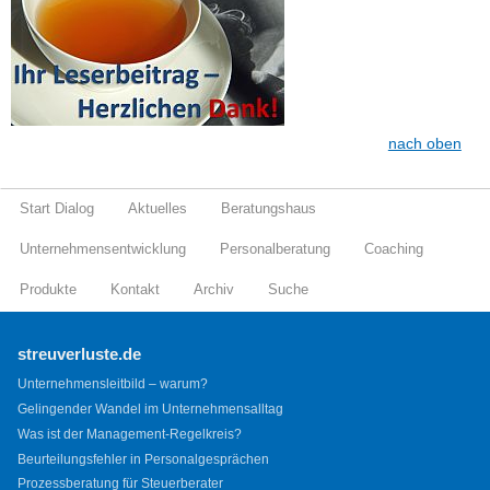
nach oben
Start Dialog
Aktuelles
Beratungshaus
Unternehmensentwicklung
Personalberatung
Coaching
Produkte
Kontakt
Archiv
Suche
streuverluste.de
Unternehmensleitbild – warum?
Gelingender Wandel im Unternehmensalltag
Was ist der Management-Regelkreis?
Beurteilungsfehler in Personalgesprächen
Prozessberatung für Steuerberater