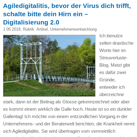
Agiledigitalitis, bevor der Virus dich trifft,
schalte bitte dein Hirn ein –
Digitalisierung 2.0
1.05.2018
, Rubrik:
Artikel
,
Unternehmensentwicklung
Ich benutze
selten drastische
Worte hier im
Streuverluste-
Blog. Meist gibt
es dafür zwei
Gründe,
entweder ich
überzeichne
stark, dann ist der Beitrag als Glosse gekennzeichnet oder aber
es kommt einem wirklich die Galle hoch. Heute ist so ein dunkler
Gallentag! Ich möchte von einem entzündlichen Vorgang in der
Unternehmens- und der Beraterwelt berichten, die Krankheit nennt
sich Agiledigitalitis. Sie wird übertragen vom vermeintlich