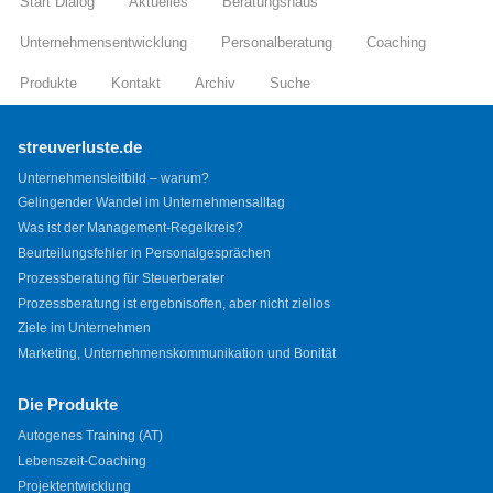
Start Dialog
Aktuelles
Beratungshaus
Unternehmensentwicklung
Personalberatung
Coaching
Produkte
Kontakt
Archiv
Suche
streuverluste.de
Unternehmensleitbild – warum?
Gelingender Wandel im Unternehmensalltag
Was ist der Management-Regelkreis?
Beurteilungsfehler in Personalgesprächen
Prozessberatung für Steuerberater
Prozessberatung ist ergebnisoffen, aber nicht ziellos
Ziele im Unternehmen
Marketing, Unternehmenskommunikation und Bonität
Die Produkte
Autogenes Training (AT)
Lebenszeit-Coaching
Projektentwicklung