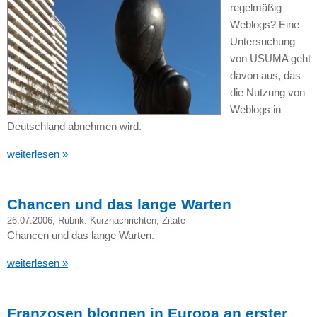
regelmäßig
Weblogs? Eine
Untersuchung
von
USUMA
geht
davon aus, das
die Nutzung von
Weblogs in
Deutschland abnehmen wird.
weiterlesen »
Chancen und das lange Warten
26.07.2006
, Rubrik:
Kurznachrichten
,
Zitate
Chancen und das lange Warten.
weiterlesen »
Franzosen bloggen in Europa an erster