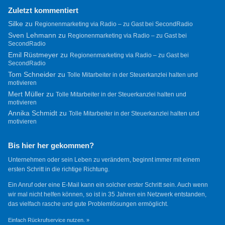
Zuletzt kommentiert
Silke
zu
Regionenmarketing via Radio – zu Gast bei SecondRadio
Sven Lehmann
zu
Regionenmarketing via Radio – zu Gast bei
SecondRadio
Emil Rüstmeyer
zu
Regionenmarketing via Radio – zu Gast bei
SecondRadio
Tom Schneider
zu
Tolle Mitarbeiter in der Steuerkanzlei halten und
motivieren
Mert Müller
zu
Tolle Mitarbeiter in der Steuerkanzlei halten und
motivieren
Annika Schmidt
zu
Tolle Mitarbeiter in der Steuerkanzlei halten und
motivieren
Bis hier her gekommen?
Unternehmen oder sein Leben zu verändern, beginnt immer mit einem
ersten Schritt in die richtige Richtung.
Ein Anruf oder eine E-Mail kann ein solcher erster Schritt sein. Auch wenn
wir mal nicht helfen können, so ist in 35 Jahren ein Netzwerk entstanden,
das vielfach rasche und gute Problemlösungen ermöglicht.
Einfach Rückrufservice nutzen. »