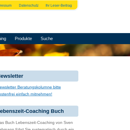
pressum
Datenschutz
Ihr Leser-Beitrag
ing
Produkte
Suche
ewsletter
ewsletter Beratungskolumne bitte
ostenfrei einfach mitnehmen!
ebenszeit-Coaching Buch
as Buch Lebenszeit-Coaching von Sven
ehmann führt Sie systematisch durch ein