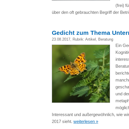
(frei)
über den oft gebrauchten Begriff der Betr
Gedicht zum Thema Unte
23.08.2017
, Rubrik:
Artikel
,
Beratung
Ein Ge
Kognit
interes
Beratu
bericht
manchm
gescha
und de
metapho
möglic
Interessant und außergewöhnlich, wie w
2017 sieht.
weiterlesen »