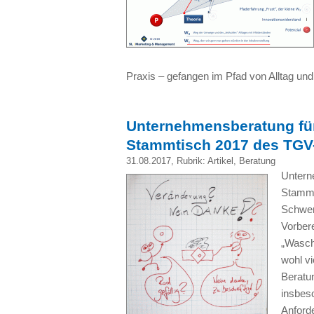
Praxis – gefangen im Pfad von Alltag un
Unternehmensberatung für
Stammtisch 2017 des TGV
31.08.2017
, Rubrik:
Artikel
,
Beratung
Untern
Stammt
Schwer
Vorber
„Wasch
wohl vi
Beratu
insbes
Anford