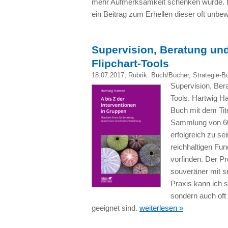
mehr Aufmerksamkeit schenken würde. 
ein Beitrag zum Erhellen dieser oft un
Supervision, Beratung und
Flipchart-Tools
18.07.2017
, Rubrik:
Buch/Bücher
,
Strategie-B
Supervision, Ber
Tools. Hartwig Ha
Buch mit dem Tite
Sammlung von 60
erfolgreich zu se
reichhaltigen Fu
vorfinden. Der Pr
souveräner mit s
Praxis kann ich 
sondern auch oft 
geeignet sind.
weiterlesen »