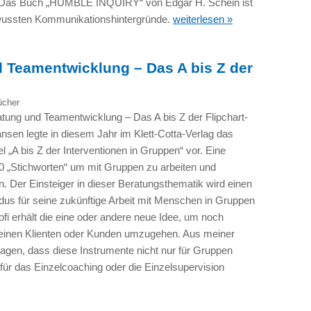
Das Buch „HUMBLE INQUIRY“ von Edgar H. Schein ist
bewussten Kommunikationshintergründe.
weiterlesen »
 Teamentwicklung – Das A bis Z der
ücher
atung und Teamentwicklung – Das A bis Z der Flipchart-
nsen legte in diesem Jahr im Klett-Cotta-Verlag das
l „A bis Z der Interventionen in Gruppen“ vor. Eine
 „Stichworten“ um mit Gruppen zu arbeiten und
in. Der Einsteiger in dieser Beratungsthematik wird einen
ndus für seine zukünftige Arbeit mit Menschen in Gruppen
ofi erhält die eine oder andere neue Idee, um noch
einen Klienten oder Kunden umzugehen. Aus meiner
sagen, dass diese Instrumente nicht nur für Gruppen
für das Einzelcoaching oder die Einzelsupervision