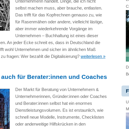
Unternehmerin handelt. Dinge, die ich nicht
C
selbst machen muss, aber brauche, entlasten.
Das trifft für das Kopfrechnen genauso zu, wie
für Rasenmähen oder andere, vielleicht lästige,
aber immer wiederkehrende Vorgänge im
Unternehmen – Buchhaltung ist eines dieser
en. An jeder Ecke schreit es, dass in Deutschland die
trifft wohl Unternehmen und sicher im ähnlichen Maß
 zu fragen: Wer bezahlt die Digitalisierung?
weiterlesen »
D
B
 auch für Berater:innen und Coaches
Der Markt für Beratung von Unternehmern &
F
Unternehmerinnen, Gründer:innen oder Coaches
U
und Berater:innen selbst hat ein enormes
M
Dienstleistungsvolumen. Es ist erstaunlich, wie
schnell neue Modelle, Instrumente, Checklisten
oder anderweitige Hilfskrücken in den