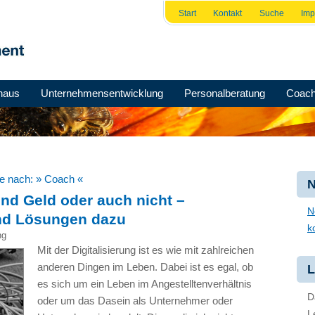
Start
Kontakt
Suche
Im
haus
Unternehmensentwicklung
Personalberatung
Coach
he nach:
» Coach «
N
 und Geld oder auch nicht –
N
nd Lösungen dazu
k
ng
Mit der Digitalisierung ist es wie mit zahlreichen
anderen Dingen im Leben. Dabei ist es egal, ob
L
es sich um ein Leben im Angestelltenverhältnis
D
oder um das Dasein als Unternehmer oder
L