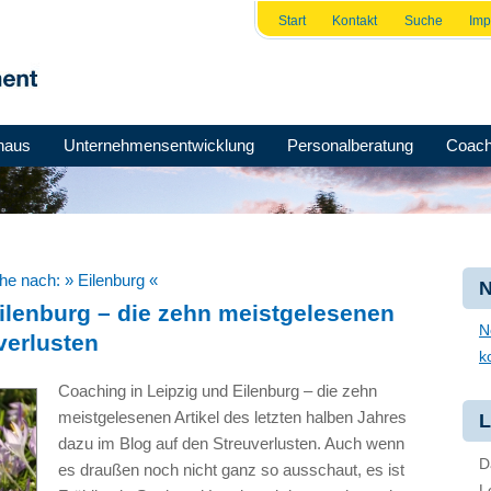
Start
Kontakt
Suche
Im
haus
Unternehmensentwicklung
Personalberatung
Coach
che nach:
» Eilenburg «
N
ilenburg – die zehn meistgelesenen
N
verlusten
k
Coaching in Leipzig und Eilenburg – die zehn
meistgelesenen Artikel des letzten halben Jahres
L
dazu im Blog auf den Streuverlusten. Auch wenn
D
es draußen noch nicht ganz so ausschaut, es ist
L