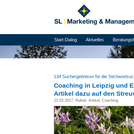
Start Dialog
Aktuelles
Beratungs
134 Suchergebnisse für die Stichwortsu
Coaching in Leipzig und E
Artikel dazu auf den Streu
21.03.2017
, Rubrik:
Artikel
,
Coaching