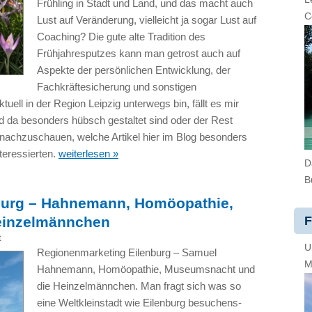
Frühling in Stadt und Land, und das macht auch
C
Lust auf Veränderung, vielleicht ja sogar Lust auf
Coaching? Die gute alte Tradition des
Frühjahresputzes kann man getrost auch auf
Aspekte der persönlichen Entwicklung, der
Fachkräftesicherung und sonstigen
ell in der Region Leipzig unterwegs bin, fällt es mir
d da besonders hübsch gestaltet sind oder der Rest
 nachzuschauen, welche Artikel hier im Blog besonders
teressierten.
weiterlesen »
D
B
burg – Hahnemann, Homöopathie,
F
einzelmännchen
t
U
Regionenmarketing Eilenburg – Samuel
M
Hahnemann, Homöopathie, Museumsnacht und
die Heinzelmännchen. Man fragt sich was so
eine Weltkleinstadt wie Eilenburg besuchens-