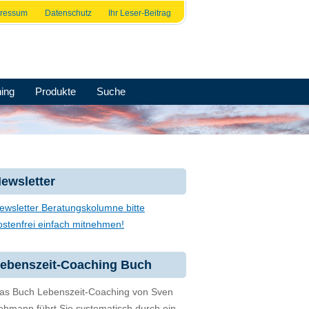
pressum
Datenschutz
Ihr Leser-Beitrag
ing
Produkte
Suche
ewsletter
ewsletter Beratungskolumne bitte
ostenfrei einfach mitnehmen!
ebenszeit-Coaching Buch
as Buch Lebenszeit-Coaching von Sven
ehmann führt Sie systematisch durch ein