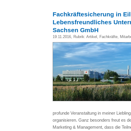
Fachkräftesicherung in E
Lebensfreundliches Unter
Sachsen GmbH
19.11.2016
, Rubrik:
Artikel
,
Fachkräfte
,
Mitarb
profunde Veranstaltung in meiner Liebling
organisieren. Ganz besonders freut es den
Marketing & Management, dass die Teilne