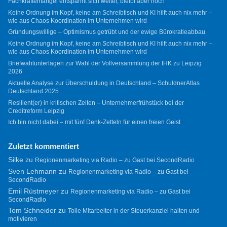
Fachkräftemangel entspannt sich weiter, bleibt aber hoch
Keine Ordnung im Kopf, keine am Schreibtisch und KI hilft auch nix mehr –
wie aus Chaos Koordination im Unternehmen wird
Gründungswillige – Optimismus getrübt und der ewige Bürokratieabbau
Keine Ordnung im Kopf, keine am Schreibtisch und KI hilft auch nix mehr –
wie aus Chaos Koordination im Unternehmen wird
Briefwahlunterlagen zur Wahl der Vollversammlung der IHK zu Leipzig
2026
Aktuelle Analyse zur Überschuldung in Deutschland – SchuldnerAtlas
Deutschland 2025
Resilient(er) in kritischen Zeiten – Unternehmerfrühstück bei der
Creditreform Leipzig
Ich bin nicht dabei – mit fünf Denk-Zetteln für einen freien Geist
Zuletzt kommentiert
Silke
zu
Regionenmarketing via Radio – zu Gast bei SecondRadio
Sven Lehmann
zu
Regionenmarketing via Radio – zu Gast bei
SecondRadio
Emil Rüstmeyer
zu
Regionenmarketing via Radio – zu Gast bei
SecondRadio
Tom Schneider
zu
Tolle Mitarbeiter in der Steuerkanzlei halten und
motivieren