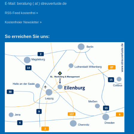
E-Mail: beratung ( at ) streuverluste.de
RSS-Feed kostenfrei »
Kostenfreier Newsletter »
So erreichen Sie uns: