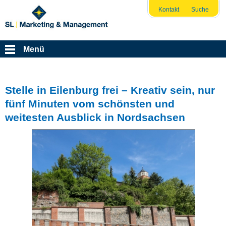
Kontakt
Suche
Menü
Stelle in Eilenburg frei – Kreativ sein, nur
fünf Minuten vom schönsten und
weitesten Ausblick in Nordsachsen