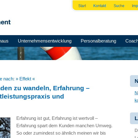
Start
Kontakt
Suche
Im
haus
Unternehmensentwicklung
Personalberatung
Coach
he nach:
» Effekt «
N
faden zu wandeln, Erfahrung –
N
tleistungspraxis und
k
L
Erfahrung ist gut, Erfahrung ist wertvoll –
Erfahrung spart dem Kunden manchen Umweg.
D
So oder zumindest so ähnlich meinen wir bis
L