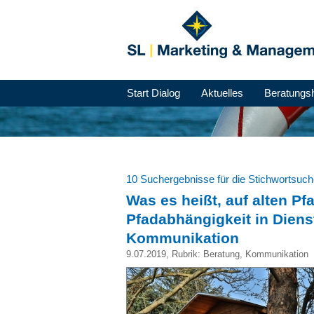
Start Dialog
Aktuelles
Beratungs
10 Suchergebnisse für die Stichwortsuc
Was es heißt, auf alten P
Pfadabhängigkeit in Diens
Kommunikation
9.07.2019
, Rubrik:
Beratung
,
Kommunikation