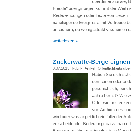
überdimensionale, B
Freude“ oder „morgen kommt der Weihna
Redewendungen oder Texte von Liedern. 
naheliegende Ereignisse mit Vorfreude b
anreichern, so wenig attraktiv scheinen d
weiterlesen »
Zuckerwatte-Berge eignen
8.07.2013
, Rubrik:
Artikel
,
Öffentlichkeitsarbei
Haben Sie sich scho
dem einen oder ander
geschichtlich, beric
Jahre her ist? Wie 
Oder wie ansteckend
von Archimedes und
wird oder was angeblich ein fallender Apf
entscheidender Bedeutung, dass man erke
Badewanne über das ideale virale Marketi