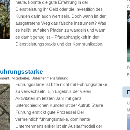
heute, könnte die gute Erfahrung in der
C
Dienstleistung ihr Geld oder die Investition des
Kunden darin auch wert sein. Doch wann ist der
ausgetretene Weg das falsche Instrument? Was
es heißt, auf alten Pfaden zu wandeln und wann
es damit genug ist – Pfadabhängigkeit in der
Dienstleistungspraxis und der Kommunikation.
D
Führungsstärke
B
ement
,
Mitarbeiter
,
Unternehmensführung
Führungsstarre ist bitte nicht mit Führungsstärke
zu verwechseln. Ein Ergebnis der vielen
F
Aktivitäten im letzten Jahr mit ganz
U
unterschiedlichen Kunden ist der Aufruf: Starre
M
Führung erstickt gute Prozesse! Der
vermeintlich führungsstarke, dominante
Unternehmenslenker ist ein Auslaufmodell der