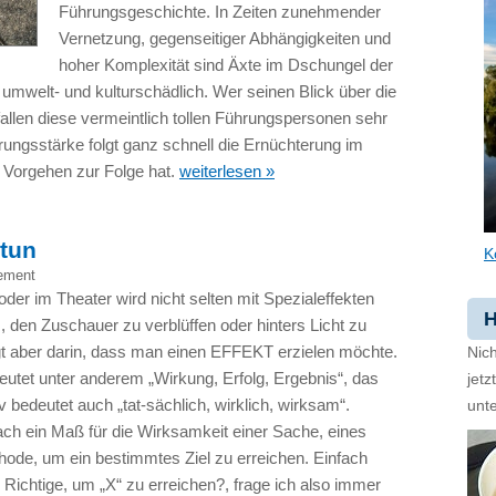
Führungsgeschichte. In Zeiten zunehmender
Vernetzung, gegenseitiger Abhängigkeiten und
hoher Komplexität sind Äxte im Dschungel der
mwelt- und kulturschädlich. Wer seinen Blick über die
allen diese vermeintlich tollen Führungspersonen sehr
ungsstärke folgt ganz schnell die Ernüchterung im
s Vorgehen zur Folge hat.
weiterlesen »
 tun
K
ement
der im Theater wird nicht selten mit Spezialeffekten
H
es, den Zuschauer zu verblüffen oder hinters Licht zu
gt aber darin, dass man einen
EFFEKT
erzielen möchte.
Nich
eutet unter anderem „Wirkung, Erfolg, Ergebnis“, das
jet
v bedeutet auch „tat-sächlich, wirklich, wirksam“.
unte
nach ein Maß für die Wirksamkeit einer Sache, eines
ode, um ein bestimmtes Ziel zu erreichen. Einfach
 Richtige, um „X“ zu erreichen?, frage ich also immer