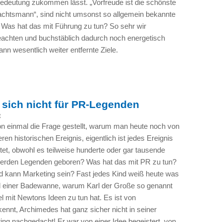
edeutung zukommen lässt. „Vorfreude ist die schönste
chtsmann“, sind nicht umsonst so allgemein bekannte
Was hat das mit Führung zu tun? So sehr wir
eachten und buchstäblich dadurch noch energetisch
ann wesentlich weiter entfernte Ziele.
 sich nicht für PR-Legenden
t
n einmal die Frage gestellt, warum man heute noch von
en historischen Ereignis, eigentlich ist jedes Ereignis
htet, obwohl es teilweise hunderte oder gar tausende
werden Legenden geboren? Was hat das mit PR zu tun?
 kann Marketing sein? Fast jedes Kind weiß heute was
 einer Badewanne, warum Karl der Große so genannt
el mit Newtons Ideen zu tun hat. Es ist von
nnt, Archimedes hat ganz sicher nicht in seiner
ng nachgedacht! Er war von einer Idee begeistert, von