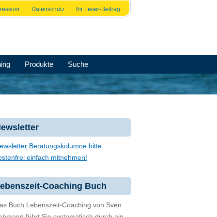
pressum
Datenschutz
Ihr Leser-Beitrag
ing
Produkte
Suche
ewsletter
ewsletter Beratungskolumne bitte
ostenfrei einfach mitnehmen!
ebenszeit-Coaching Buch
as Buch Lebenszeit-Coaching von Sven
ehmann führt Sie systematisch durch ein