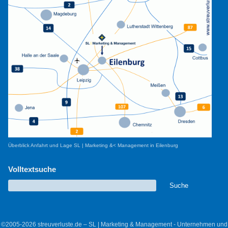
Überblick Anfahrt und Lage SL | Marketing &< Management in Eilenburg
Volltextsuche
©2005-2026 streuverluste.de – SL | Marketing & Management - Unternehmen und