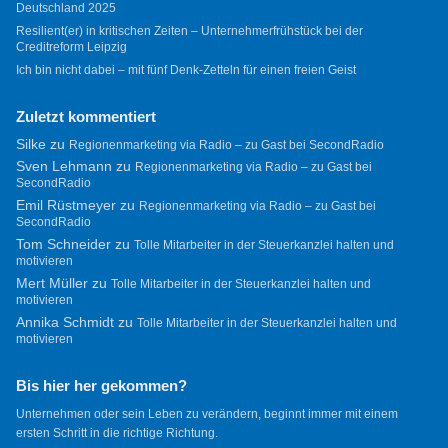
Deutschland 2025
Resilient(er) in kritischen Zeiten – Unternehmerfrühstück bei der
Creditreform Leipzig
Ich bin nicht dabei – mit fünf Denk-Zetteln für einen freien Geist
Zuletzt kommentiert
Silke
zu
Regionenmarketing via Radio – zu Gast bei SecondRadio
Sven Lehmann
zu
Regionenmarketing via Radio – zu Gast bei
SecondRadio
Emil Rüstmeyer
zu
Regionenmarketing via Radio – zu Gast bei
SecondRadio
Tom Schneider
zu
Tolle Mitarbeiter in der Steuerkanzlei halten und
motivieren
Mert Müller
zu
Tolle Mitarbeiter in der Steuerkanzlei halten und
motivieren
Annika Schmidt
zu
Tolle Mitarbeiter in der Steuerkanzlei halten und
motivieren
Bis hier her gekommen?
Unternehmen oder sein Leben zu verändern, beginnt immer mit einem
ersten Schritt in die richtige Richtung.