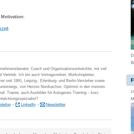
 Motivation:
szeit
D
B
ernehmensberater, Coach und Organisationsentwickler, mit viel
 Vertrieb. Ich bin auch Vortragsredner, Workshopleiter,
F
er seit 1991, Leipzig-, Eilenburg- und Berlin-Versteher sowie
 unterwegs, von Herzen Nordsachse, Optimist in den meisten
U
raf, Trainer, auch Ausbilder für Autogenes Training – kurz:
ntwicklungsspezialist?
M
elefon
–
LinkedIn
–
Newslettter