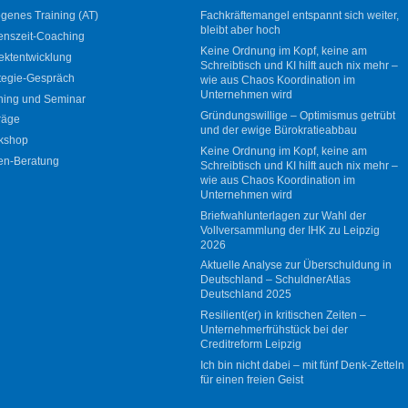
genes Training (AT)
Fachkräftemangel entspannt sich weiter,
bleibt aber hoch
enszeit-Coaching
Keine Ordnung im Kopf, keine am
ektentwicklung
Schreibtisch und KI hilft auch nix mehr –
tegie-Gespräch
wie aus Chaos Koordination im
Unternehmen wird
ning und Seminar
Gründungswillige – Optimismus getrübt
räge
und der ewige Bürokratieabbau
kshop
Keine Ordnung im Kopf, keine am
en-Beratung
Schreibtisch und KI hilft auch nix mehr –
wie aus Chaos Koordination im
Unternehmen wird
Briefwahlunterlagen zur Wahl der
Vollversammlung der IHK zu Leipzig
2026
Aktuelle Analyse zur Überschuldung in
Deutschland – SchuldnerAtlas
Deutschland 2025
Resilient(er) in kritischen Zeiten –
Unternehmerfrühstück bei der
Creditreform Leipzig
Ich bin nicht dabei – mit fünf Denk-Zetteln
für einen freien Geist