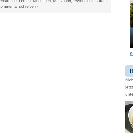
ensfreude
,
Lernen
,
Menschen
,
Motivation
,
Psychologie
,
Zitate
ommentar schreiben
-
K
H
Nich
jet
unte