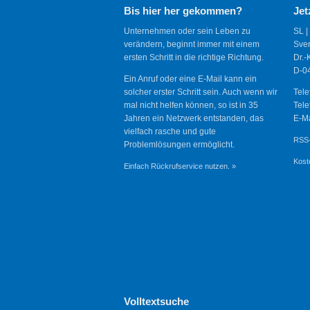
Bis hier her gekommen?
Jet
Unternehmen oder sein Leben zu
SL |
verändern, beginnt immer mit einem
Sve
ersten Schritt in die richtige Richtung.
Dr.-
D-04
Ein Anruf oder eine E-Mail kann ein
solcher erster Schritt sein. Auch wenn wir
Tele
mal nicht helfen können, so ist in 35
Tele
Jahren ein Netzwerk entstanden, das
E-Ma
vielfach rasche und gute
RSS-
Problemlösungen ermöglicht.
Kost
Einfach Rückrufservice nutzen. »
Volltextsuche