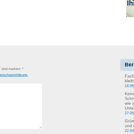
Ber
r sind markiert. *
enschutzerklärung.
Fach
blei
16.0
Kein
Schr
wie 
Unte
27.0
Grün
und 
22.0