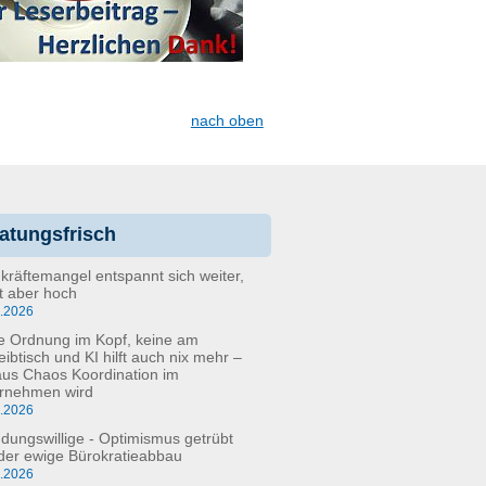
nach oben
atungsfrisch
kräftemangel entspannt sich weiter,
bt aber hoch
6.2026
e Ordnung im Kopf, keine am
eibtisch und KI hilft auch nix mehr –
aus Chaos Koordination im
rnehmen wird
5.2026
dungswillige - Optimismus getrübt
der ewige Bürokratieabbau
3.2026