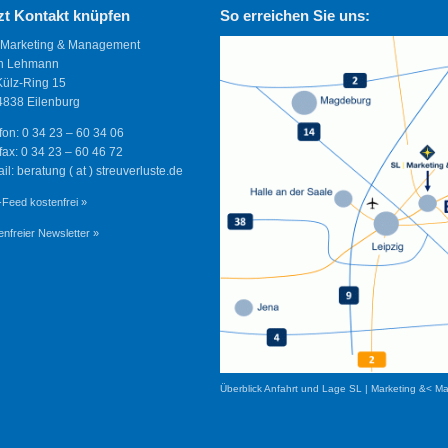
zt Kontakt knüpfen
So erreichen Sie uns:
 Marketing & Management
n Lehmann
Külz-Ring 15
838 Eilenburg
fon: 0 34 23 – 60 34 06
fax: 0 34 23 – 60 46 72
il: beratung ( at ) streuverluste.de
Feed kostenfrei »
enfreier Newsletter »
Überblick Anfahrt und Lage SL | Marketing &< M