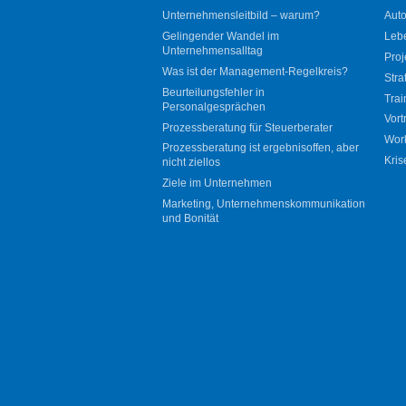
Unternehmensleitbild – warum?
Auto
Gelingender Wandel im
Leb
Unternehmensalltag
Proj
Was ist der Management-Regelkreis?
Stra
Beurteilungsfehler in
Trai
Personalgesprächen
Vort
Prozessberatung für Steuerberater
Wor
Prozessberatung ist ergebnisoffen, aber
Kris
nicht ziellos
Ziele im Unternehmen
Marketing, Unternehmenskommunikation
und Bonität