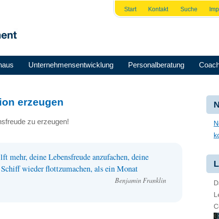
Start
Kontakt
Suche
Im
haus
Unternehmensentwicklung
Personalberatung
Coach
ion erzeugen
N
nsfreude zu erzeugen!
N
k
ilft mehr, deine Lebensfreude anzufachen, deine
L
chiff wieder flottzumachen, als ein Monat
Benjamin Franklin
D
L
C