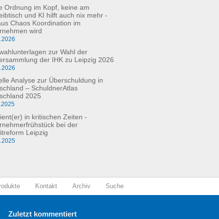
e Ordnung im Kopf, keine am
ibtisch und KI hilft auch nix mehr -
aus Chaos Koordination im
rnehmen wird
3.2026
fwahlunterlagen zur Wahl der
versammlung der IHK zu Leipzig 2026
2.2026
elle Analyse zur Überschuldung in
schland – SchuldnerAtlas
schland 2025
.2025
ient(er) in kritischen Zeiten -
rnehmerfrühstück bei der
itreform Leipzig
0.2025
rodukte
Kontakt
Archiv
Suche
Zuletzt kommentiert