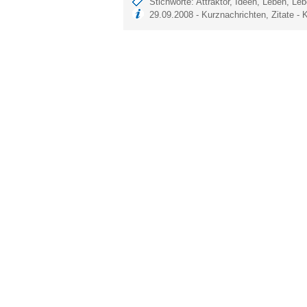
Stichworte:
Attraktor
,
Ideen
,
Leben
,
Leb
29.09.2008 -
Kurznachrichten
,
Zitate
-
K