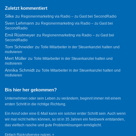
Zuletzt kommentiert
Silke
zu
Regionenmarketing via Radio – zu Gast bei SecondRadio
Sven Lehmann
zu
Regionenmarketing via Radio – zu Gast bei
SecondRadio
Emil Rüstmeyer
zu
Regionenmarketing via Radio – zu Gast bei
SecondRadio
Tom Schneider
zu
Tolle Mitarbeiter in der Steuerkanzlei halten und
motivieren
Mert Müller
zu
Tolle Mitarbeiter in der Steuerkanzlei halten und
motivieren
Annika Schmidt
zu
Tolle Mitarbeiter in der Steuerkanzlei halten und
motivieren
Bis hier her gekommen?
Unternehmen oder sein Leben zu verändern, beginnt immer mit einem
ersten Schritt in die richtige Richtung.
Ein Anruf oder eine E-Mail kann ein solcher erster Schritt sein. Auch wenn
wir mal nicht helfen können, so ist in 35 Jahren ein Netzwerk entstanden,
das vielfach rasche und gute Problemlösungen ermöglicht.
Einfach Rückrufservice nutzen. »