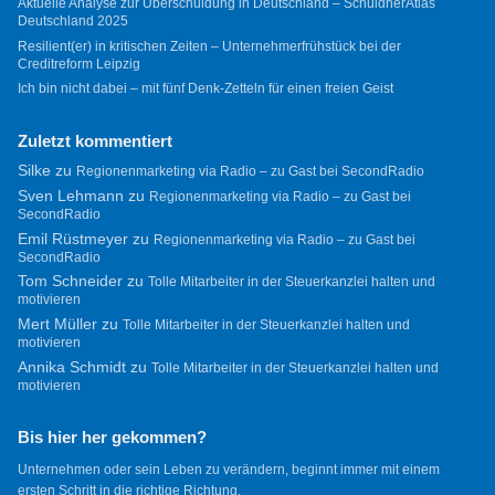
Aktuelle Analyse zur Überschuldung in Deutschland – SchuldnerAtlas
Deutschland 2025
Resilient(er) in kritischen Zeiten – Unternehmerfrühstück bei der
Creditreform Leipzig
Ich bin nicht dabei – mit fünf Denk-Zetteln für einen freien Geist
Zuletzt kommentiert
Silke
zu
Regionenmarketing via Radio – zu Gast bei SecondRadio
Sven Lehmann
zu
Regionenmarketing via Radio – zu Gast bei
SecondRadio
Emil Rüstmeyer
zu
Regionenmarketing via Radio – zu Gast bei
SecondRadio
Tom Schneider
zu
Tolle Mitarbeiter in der Steuerkanzlei halten und
motivieren
Mert Müller
zu
Tolle Mitarbeiter in der Steuerkanzlei halten und
motivieren
Annika Schmidt
zu
Tolle Mitarbeiter in der Steuerkanzlei halten und
motivieren
Bis hier her gekommen?
Unternehmen oder sein Leben zu verändern, beginnt immer mit einem
ersten Schritt in die richtige Richtung.