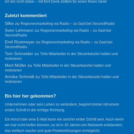
Ich bin nicht dabei – mit fünf Denk-Zetteln für einen freien Geist
Zuletzt kommentiert
Silke
zu
Regionenmarketing via Radio – zu Gast bei SecondRadio
Sven Lehmann
zu
Regionenmarketing via Radio – zu Gast bei
SecondRadio
Emil Rüstmeyer
zu
Regionenmarketing via Radio – zu Gast bei
SecondRadio
Tom Schneider
zu
Tolle Mitarbeiter in der Steuerkanzlei halten und
motivieren
Mert Müller
zu
Tolle Mitarbeiter in der Steuerkanzlei halten und
motivieren
Annika Schmidt
zu
Tolle Mitarbeiter in der Steuerkanzlei halten und
motivieren
Bis hier her gekommen?
Unternehmen oder sein Leben zu verändern, beginnt immer mit einem
ersten Schritt in die richtige Richtung.
Ein Anruf oder eine E-Mail kann ein solcher erster Schritt sein. Auch wenn
wir mal nicht helfen können, so ist in 35 Jahren ein Netzwerk entstanden,
das vielfach rasche und gute Problemlösungen ermöglicht.