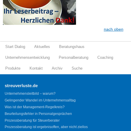
nach oben
Start Dialog
Aktuelles
Beratungshaus
Unternehmensentwicklung
Personalberatung
Coaching
Produkte
Kontakt
Archiv
Suche
streuverluste.de
Unternehmensleitbild – warum?
Gelingender Wandel im Unternehmensalltag
Was ist der Management-Regelkreis?
Beurteilungsfehler in Personalgesprächen
Prozessberatung für Steuerberater
Prozessberatung ist ergebnisoffen, aber nicht ziellos