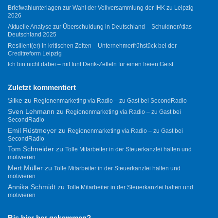
Briefwahlunterlagen zur Wahl der Vollversammlung der IHK zu Leipzig
2026
Aktuelle Analyse zur Überschuldung in Deutschland – SchuldnerAtlas
Deutschland 2025
Resilient(er) in kritischen Zeiten – Unternehmerfrühstück bei der
Creditreform Leipzig
Ich bin nicht dabei – mit fünf Denk-Zetteln für einen freien Geist
Zuletzt kommentiert
Silke
zu
Regionenmarketing via Radio – zu Gast bei SecondRadio
Sven Lehmann
zu
Regionenmarketing via Radio – zu Gast bei
SecondRadio
Emil Rüstmeyer
zu
Regionenmarketing via Radio – zu Gast bei
SecondRadio
Tom Schneider
zu
Tolle Mitarbeiter in der Steuerkanzlei halten und
motivieren
Mert Müller
zu
Tolle Mitarbeiter in der Steuerkanzlei halten und
motivieren
Annika Schmidt
zu
Tolle Mitarbeiter in der Steuerkanzlei halten und
motivieren
Bis hier her gekommen?