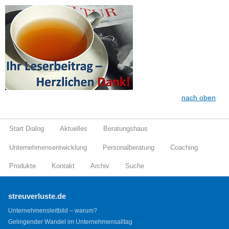
nach oben
Start Dialog
Aktuelles
Beratungshaus
Unternehmensentwicklung
Personalberatung
Coaching
Produkte
Kontakt
Archiv
Suche
streuverluste.de
Unternehmensleitbild – warum?
Gelingender Wandel im Unternehmensalltag