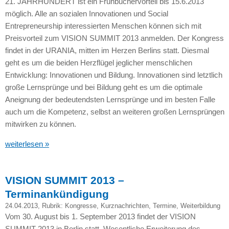
21.
JAHRHUNDERT
ist ein Frühbuchervorteil bis 15.6.2013
möglich. Alle an sozialen Innovationen und Social
Entrepreneurship interessierten Menschen können sich mit
Preisvorteil zum
VISION SUMMIT
2013 anmelden. Der Kongress
findet in der
URANIA,
mitten im Herzen Berlins statt. Diesmal
geht es um die beiden Herzflügel jeglicher menschlichen
Entwicklung: Innovationen und Bildung. Innovationen sind letztlich
große Lernsprünge und bei Bildung geht es um die optimale
Aneignung der bedeutendsten Lernsprünge und im besten Falle
auch um die Kompetenz, selbst an weiteren großen Lernsprüngen
mitwirken zu können.
weiterlesen »
VISION SUMMIT 2013 –
Terminankündigung
24.04.2013
, Rubrik:
Kongresse
,
Kurznachrichten
,
Termine
,
Weiterbildung
Vom 30. August bis 1. September 2013 findet der
VISION
SUMMIT
2013 in Berlin statt. Wesentliche Erweiterung des