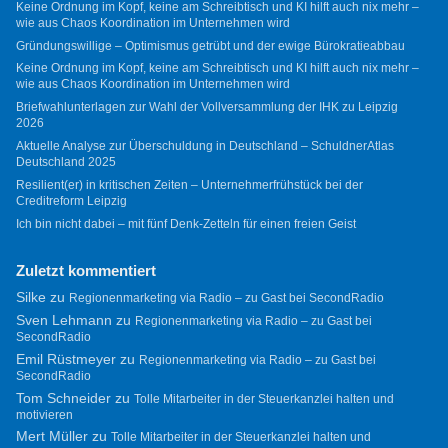
Keine Ordnung im Kopf, keine am Schreibtisch und KI hilft auch nix mehr –
wie aus Chaos Koordination im Unternehmen wird
Gründungswillige – Optimismus getrübt und der ewige Bürokratieabbau
Keine Ordnung im Kopf, keine am Schreibtisch und KI hilft auch nix mehr –
wie aus Chaos Koordination im Unternehmen wird
Briefwahlunterlagen zur Wahl der Vollversammlung der IHK zu Leipzig
2026
Aktuelle Analyse zur Überschuldung in Deutschland – SchuldnerAtlas
Deutschland 2025
Resilient(er) in kritischen Zeiten – Unternehmerfrühstück bei der
Creditreform Leipzig
Ich bin nicht dabei – mit fünf Denk-Zetteln für einen freien Geist
Zuletzt kommentiert
Silke
zu
Regionenmarketing via Radio – zu Gast bei SecondRadio
Sven Lehmann
zu
Regionenmarketing via Radio – zu Gast bei
SecondRadio
Emil Rüstmeyer
zu
Regionenmarketing via Radio – zu Gast bei
SecondRadio
Tom Schneider
zu
Tolle Mitarbeiter in der Steuerkanzlei halten und
motivieren
Mert Müller
zu
Tolle Mitarbeiter in der Steuerkanzlei halten und