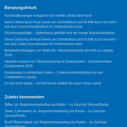
Beratungsfrisch
Fachkräftemangel entspannt sich weiter, bleibt aber hoch
Keine Ordnung im Kopf, keine am Schreibtisch und KI hilft auch nix mehr –
wie aus Chaos Koordination im Unternehmen wird
Gründungswillige – Optimismus getrübt und der ewige Bürokratieabbau
Keine Ordnung im Kopf, keine am Schreibtisch und KI hilft auch nix mehr –
wie aus Chaos Koordination im Unternehmen wird
Briefwahlunterlagen zur Wahl der Vollversammlung der IHK zu Leipzig
2026
Aktuelle Analyse zur Überschuldung in Deutschland – SchuldnerAtlas
Deutschland 2025
Resilient(er) in kritischen Zeiten – Unternehmerfrühstück bei der
Creditreform Leipzig
Ich bin nicht dabei – mit fünf Denk-Zetteln für einen freien Geist
Zuletzt kommentiert
Silke
zu
Regionenmarketing via Radio – zu Gast bei SecondRadio
Sven Lehmann
zu
Regionenmarketing via Radio – zu Gast bei
SecondRadio
Emil Rüstmeyer
zu
Regionenmarketing via Radio – zu Gast bei
SecondRadio