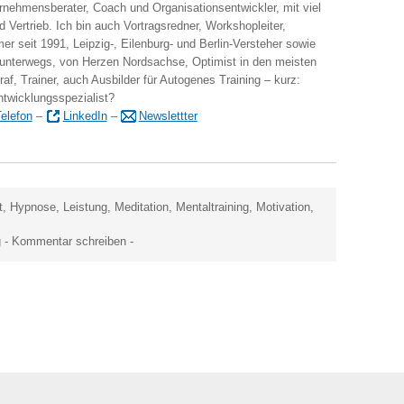
ernehmensberater, Coach und Organisationsentwickler, mit viel
 Vertrieb. Ich bin auch Vortragsredner, Workshopleiter,
er seit 1991, Leipzig-, Eilenburg- und Berlin-Versteher sowie
 unterwegs, von Herzen Nordsachse, Optimist in den meisten
raf, Trainer, auch Ausbilder für Autogenes Training – kurz:
ntwicklungsspezialist?
elefon
–
LinkedIn
–
Newslettter
t
,
Hypnose
,
Leistung
,
Meditation
,
Mentaltraining
,
Motivation
,
g
-
Kommentar schreiben
-