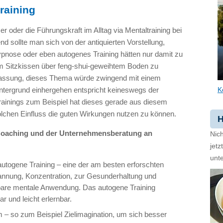
raining
 oder die Führungskraft im Alltag via Mentaltraining bei
nd sollte man sich von der antiquierten Vorstellung,
ypnose oder eben autogenes Training hätten nur damit zu
em Sitzkissen über feng-shui-geweihtem Boden zu
fassung, dieses Thema würde zwingend mit einem
Hintergrund einhergehen entspricht keineswegs der
K
Trainings zum Beispiel hat dieses gerade aus diesem
lchen Einfluss die guten Wirkungen nutzen zu können.
H
Coaching und der Unternehmensberatung an
Nich
jet
unte
s autogene Training – eine der am besten erforschten
nnung, Konzentration, zur Gesunderhaltung und
bare mentale Anwendung. Das autogene Training
ar und leicht erlernbar.
m – so zum Beispiel Zielimagination, um sich besser