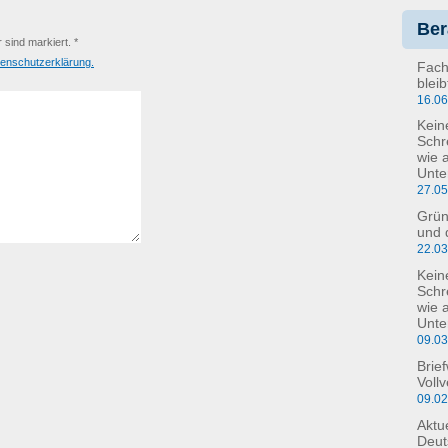
Ber
r sind markiert. *
enschutzerklärung.
Fach
blei
16.0
Kein
Schr
wie 
Unte
27.0
Grün
und 
22.0
Kein
Schre
wie 
Unte
09.0
Brie
Voll
09.0
Aktu
Deut