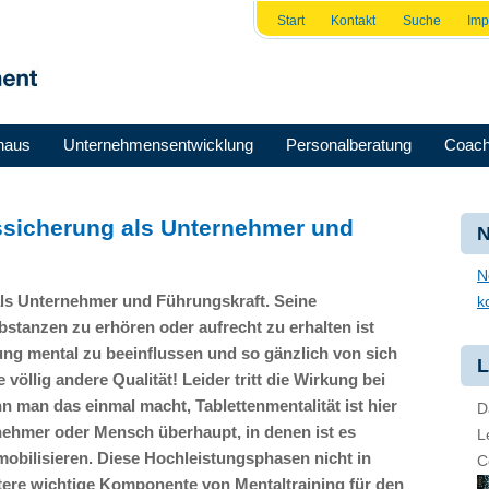
Start
Kontakt
Suche
Im
haus
Unternehmensentwicklung
Personalberatung
Coach
gssicherung als Unternehmer und
N
N
als Unternehmer und Führungskraft. Seine
k
stanzen zu erhören oder aufrecht zu erhalten ist
ung mental zu beeinflussen und so gänzlich von sich
L
 völlig andere Qualität! Leider tritt die Wirkung bei
n man das einmal macht, Tablettenmentalität ist hier
D
ernehmer oder Mensch überhaupt, in denen ist es
L
obilisieren. Diese Hochleistungsphasen nicht in
C
eitere wichtige Komponente von Mentaltraining für den