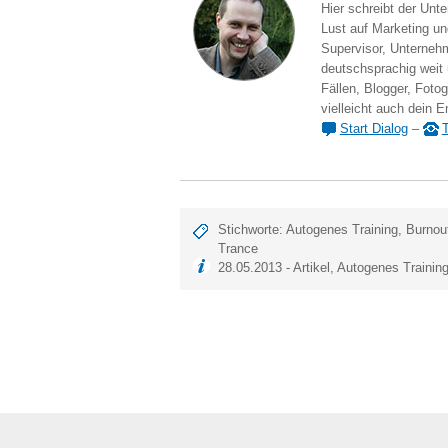
Hier schreibt der Unt
Lust auf Marketing und
Supervisor, Unternehm
deutschsprachig weit
Fällen, Blogger, Fotog
vielleicht auch dein E
Start Dialog
–
T
Stichworte:
Autogenes Training
,
Burnou
Trance
28.05.2013 -
Artikel
,
Autogenes Trainin