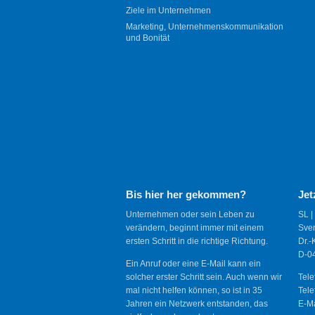
Ziele im Unternehmen
Marketing, Unternehmenskommunikation
und Bonität
Bis hier her gekommen?
Jet
Unternehmen oder sein Leben zu
SL |
verändern, beginnt immer mit einem
Sve
ersten Schritt in die richtige Richtung.
Dr.-
D-04
Ein Anruf oder eine E-Mail kann ein
solcher erster Schritt sein. Auch wenn wir
Tele
mal nicht helfen können, so ist in 35
Tele
Jahren ein Netzwerk entstanden, das
E-Ma