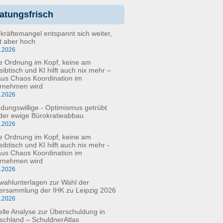
atungsfrisch
kräftemangel entspannt sich weiter,
bt aber hoch
6.2026
e Ordnung im Kopf, keine am
eibtisch und KI hilft auch nix mehr –
aus Chaos Koordination im
rnehmen wird
5.2026
dungswillige - Optimismus getrübt
der ewige Bürokratieabbau
3.2026
e Ordnung im Kopf, keine am
ibtisch und KI hilft auch nix mehr -
aus Chaos Koordination im
rnehmen wird
3.2026
fwahlunterlagen zur Wahl der
versammlung der IHK zu Leipzig 2026
2.2026
elle Analyse zur Überschuldung in
schland – SchuldnerAtlas