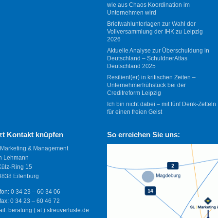
wie aus Chaos Koordination im
Unternehmen wird
Briefwahlunterlagen zur Wahl der
Vollversammlung der IHK zu Leipzig
2026
Aktuelle Analyse zur Überschuldung in
Deutschland – SchuldnerAtlas
Deutschland 2025
Resilient(er) in kritischen Zeiten –
Unternehmerfrühstück bei der
Creditreform Leipzig
Ich bin nicht dabei – mit fünf Denk-Zetteln
für einen freien Geist
zt Kontakt knüpfen
So erreichen Sie uns:
 Marketing & Management
n Lehmann
Külz-Ring 15
838 Eilenburg
fon: 0 34 23 – 60 34 06
fax: 0 34 23 – 60 46 72
il: beratung ( at ) streuverluste.de