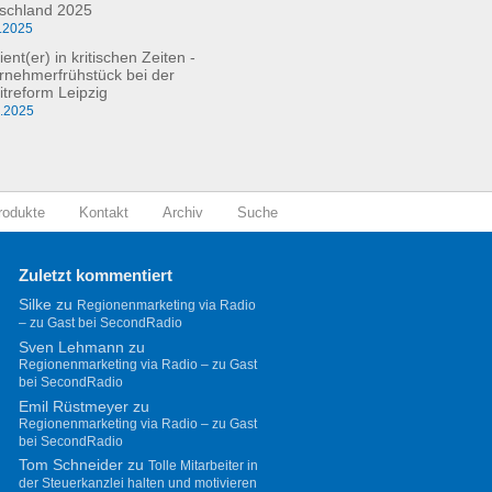
schland 2025
.2025
ient(er) in kritischen Zeiten -
rnehmerfrühstück bei der
itreform Leipzig
0.2025
rodukte
Kontakt
Archiv
Suche
Zuletzt kommentiert
Silke
zu
Regionenmarketing via Radio
– zu Gast bei SecondRadio
Sven Lehmann
zu
Regionenmarketing via Radio – zu Gast
bei SecondRadio
Emil Rüstmeyer
zu
Regionenmarketing via Radio – zu Gast
bei SecondRadio
Tom Schneider
zu
Tolle Mitarbeiter in
der Steuerkanzlei halten und motivieren