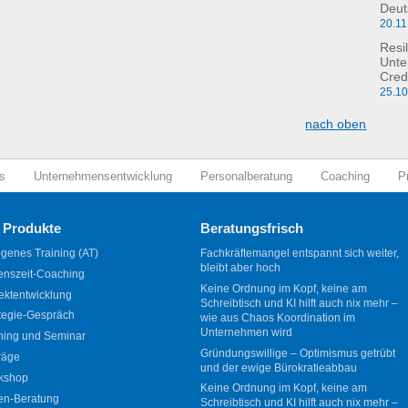
Deut
20.11
Resil
Unte
Cred
25.1
nach oben
s
Unternehmensentwicklung
Personalberatung
Coaching
P
 Produkte
Beratungsfrisch
genes Training (AT)
Fachkräftemangel entspannt sich weiter,
bleibt aber hoch
enszeit-Coaching
Keine Ordnung im Kopf, keine am
ektentwicklung
Schreibtisch und KI hilft auch nix mehr –
tegie-Gespräch
wie aus Chaos Koordination im
Unternehmen wird
ning und Seminar
Gründungswillige – Optimismus getrübt
räge
und der ewige Bürokratieabbau
kshop
Keine Ordnung im Kopf, keine am
en-Beratung
Schreibtisch und KI hilft auch nix mehr –