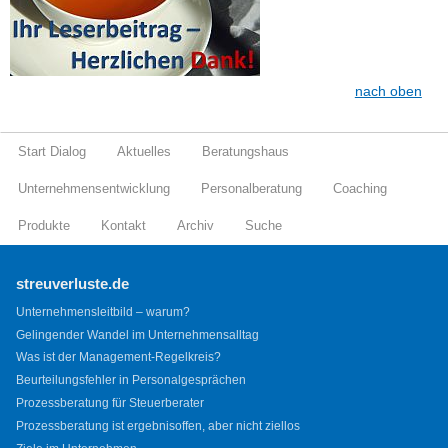
nach oben
Start Dialog
Aktuelles
Beratungshaus
Unternehmensentwicklung
Personalberatung
Coaching
Produkte
Kontakt
Archiv
Suche
streuverluste.de
Unternehmensleitbild – warum?
Gelingender Wandel im Unternehmensalltag
Was ist der Management-Regelkreis?
Beurteilungsfehler in Personalgesprächen
Prozessberatung für Steuerberater
Prozessberatung ist ergebnisoffen, aber nicht ziellos