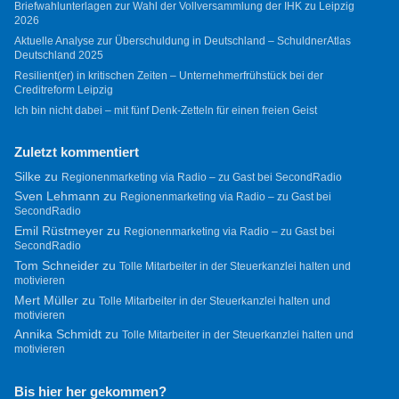
Briefwahlunterlagen zur Wahl der Vollversammlung der IHK zu Leipzig
2026
Aktuelle Analyse zur Überschuldung in Deutschland – SchuldnerAtlas
Deutschland 2025
Resilient(er) in kritischen Zeiten – Unternehmerfrühstück bei der
Creditreform Leipzig
Ich bin nicht dabei – mit fünf Denk-Zetteln für einen freien Geist
Zuletzt kommentiert
Silke
zu
Regionenmarketing via Radio – zu Gast bei SecondRadio
Sven Lehmann
zu
Regionenmarketing via Radio – zu Gast bei
SecondRadio
Emil Rüstmeyer
zu
Regionenmarketing via Radio – zu Gast bei
SecondRadio
Tom Schneider
zu
Tolle Mitarbeiter in der Steuerkanzlei halten und
motivieren
Mert Müller
zu
Tolle Mitarbeiter in der Steuerkanzlei halten und
motivieren
Annika Schmidt
zu
Tolle Mitarbeiter in der Steuerkanzlei halten und
motivieren
Bis hier her gekommen?