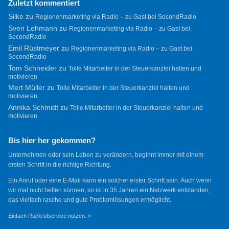
Zuletzt kommentiert
Silke
zu
Regionenmarketing via Radio – zu Gast bei SecondRadio
Sven Lehmann
zu
Regionenmarketing via Radio – zu Gast bei
SecondRadio
Emil Rüstmeyer
zu
Regionenmarketing via Radio – zu Gast bei
SecondRadio
Tom Schneider
zu
Tolle Mitarbeiter in der Steuerkanzlei halten und
motivieren
Mert Müller
zu
Tolle Mitarbeiter in der Steuerkanzlei halten und
motivieren
Annika Schmidt
zu
Tolle Mitarbeiter in der Steuerkanzlei halten und
motivieren
Bis hier her gekommen?
Unternehmen oder sein Leben zu verändern, beginnt immer mit einem
ersten Schritt in die richtige Richtung.
Ein Anruf oder eine E-Mail kann ein solcher erster Schritt sein. Auch wenn
wir mal nicht helfen können, so ist in 35 Jahren ein Netzwerk entstanden,
das vielfach rasche und gute Problemlösungen ermöglicht.
Einfach Rückrufservice nutzen. »