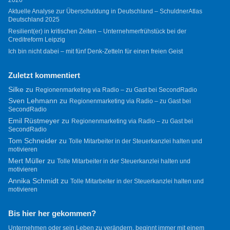
Aktuelle Analyse zur Überschuldung in Deutschland – SchuldnerAtlas
Deutschland 2025
Resilient(er) in kritischen Zeiten – Unternehmerfrühstück bei der
Creditreform Leipzig
Ich bin nicht dabei – mit fünf Denk-Zetteln für einen freien Geist
Zuletzt kommentiert
Silke
zu
Regionenmarketing via Radio – zu Gast bei SecondRadio
Sven Lehmann
zu
Regionenmarketing via Radio – zu Gast bei
SecondRadio
Emil Rüstmeyer
zu
Regionenmarketing via Radio – zu Gast bei
SecondRadio
Tom Schneider
zu
Tolle Mitarbeiter in der Steuerkanzlei halten und
motivieren
Mert Müller
zu
Tolle Mitarbeiter in der Steuerkanzlei halten und
motivieren
Annika Schmidt
zu
Tolle Mitarbeiter in der Steuerkanzlei halten und
motivieren
Bis hier her gekommen?
Unternehmen oder sein Leben zu verändern, beginnt immer mit einem