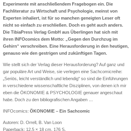
Experimente mit anschließendem Fragebogen ein. Die
Fachliteratur zu Wirtschaft und Psychologie, meinst von
Experten inhaliert, ist für so manchen geneigten Leser oft
nicht so einfach zu erschließen. Doch es geht auch anders.
Die TibiaPress Verlag GmbH aus Überlingen hat sich mit
ihren
INFO
comics dem Motto: „Gegen den Durchzug im
Gehirn“ verschreiben. Eine Herausforderung in den heutigen,
genauso wie den gestrigen und zukünftigen Tagen.
Wie stellt sich der Verlag dieser Herausforderung? Auf ganz und
gar populäre Art und Weise, sie verlegen eine Sachcomicreihe:
„Seriös, leicht verständlich und lebendig“ so sind die Einführungen
in verschiedene wissenschaftliche Disziplinen, von denen ich mir
eben die ÖKONOMIE &
PSYCHOLOGIE
genauer angeschaut
habe. Doch zu den bibliografischen Angaben …
INFO
comics:
ÖKONOMIE – Ein Sachcomic
Autoren: D. Orrell, B. Van Loon
Paperback: 12,5 × 18 cm, 176 S.