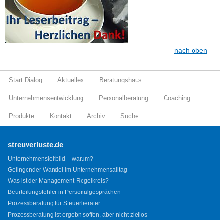
nach oben
Start Dialog
Aktuelles
Beratungshaus
Unternehmensentwicklung
Personalberatung
Coaching
Produkte
Kontakt
Archiv
Suche
streuverluste.de
Unternehmensleitbild – warum?
Gelingender Wandel im Unternehmensalltag
Was ist der Management-Regelkreis?
Beurteilungsfehler in Personalgesprächen
Prozessberatung für Steuerberater
Prozessberatung ist ergebnisoffen, aber nicht ziellos