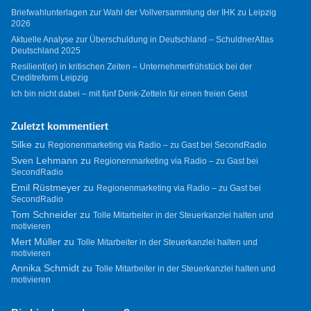
Briefwahlunterlagen zur Wahl der Vollversammlung der IHK zu Leipzig
2026
Aktuelle Analyse zur Überschuldung in Deutschland – SchuldnerAtlas
Deutschland 2025
Resilient(er) in kritischen Zeiten – Unternehmerfrühstück bei der
Creditreform Leipzig
Ich bin nicht dabei – mit fünf Denk-Zetteln für einen freien Geist
Zuletzt kommentiert
Silke
zu
Regionenmarketing via Radio – zu Gast bei SecondRadio
Sven Lehmann
zu
Regionenmarketing via Radio – zu Gast bei
SecondRadio
Emil Rüstmeyer
zu
Regionenmarketing via Radio – zu Gast bei
SecondRadio
Tom Schneider
zu
Tolle Mitarbeiter in der Steuerkanzlei halten und
motivieren
Mert Müller
zu
Tolle Mitarbeiter in der Steuerkanzlei halten und
motivieren
Annika Schmidt
zu
Tolle Mitarbeiter in der Steuerkanzlei halten und
motivieren