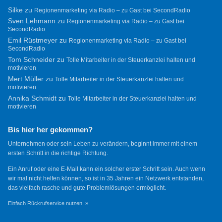
Silke
zu
Regionenmarketing via Radio – zu Gast bei SecondRadio
Sven Lehmann
zu
Regionenmarketing via Radio – zu Gast bei
SecondRadio
Emil Rüstmeyer
zu
Regionenmarketing via Radio – zu Gast bei
SecondRadio
Tom Schneider
zu
Tolle Mitarbeiter in der Steuerkanzlei halten und
motivieren
Mert Müller
zu
Tolle Mitarbeiter in der Steuerkanzlei halten und
motivieren
Annika Schmidt
zu
Tolle Mitarbeiter in der Steuerkanzlei halten und
motivieren
Bis hier her gekommen?
Unternehmen oder sein Leben zu verändern, beginnt immer mit einem
ersten Schritt in die richtige Richtung.
Ein Anruf oder eine E-Mail kann ein solcher erster Schritt sein. Auch wenn
wir mal nicht helfen können, so ist in 35 Jahren ein Netzwerk entstanden,
das vielfach rasche und gute Problemlösungen ermöglicht.
Einfach Rückrufservice nutzen. »