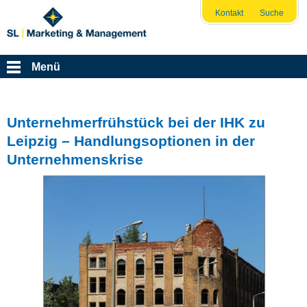
Kontakt
Suche
Menü
Unternehmerfrühstück bei der IHK zu
Leipzig – Handlungsoptionen in der
Unternehmenskrise