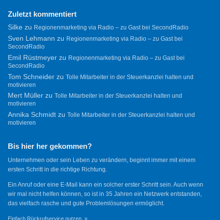
Zuletzt kommentiert
Silke
zu
Regionenmarketing via Radio – zu Gast bei SecondRadio
Sven Lehmann
zu
Regionenmarketing via Radio – zu Gast bei
SecondRadio
Emil Rüstmeyer
zu
Regionenmarketing via Radio – zu Gast bei
SecondRadio
Tom Schneider
zu
Tolle Mitarbeiter in der Steuerkanzlei halten und
motivieren
Mert Müller
zu
Tolle Mitarbeiter in der Steuerkanzlei halten und
motivieren
Annika Schmidt
zu
Tolle Mitarbeiter in der Steuerkanzlei halten und
motivieren
Bis hier her gekommen?
Unternehmen oder sein Leben zu verändern, beginnt immer mit einem
ersten Schritt in die richtige Richtung.
Ein Anruf oder eine E-Mail kann ein solcher erster Schritt sein. Auch wenn
wir mal nicht helfen können, so ist in 35 Jahren ein Netzwerk entstanden,
das vielfach rasche und gute Problemlösungen ermöglicht.
Einfach Rückrufservice nutzen. »