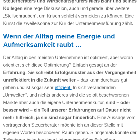
Steuerberaters und Wirtschaftsprüfers Niels Bahr und seines
Kollegen
eine rege Diskussion, auch und gerade über weitere
„Stellschrauben“, um Krisen schlicht vermeiden zu können. Eine
Kunst die zweifelsohne zur Kür der Unternehmensführung zählt.
Wenn der Alltag meine Energie und
Aufmerksamkeit raubt …
Der Alltag in den meisten Unternehmen ist optimiert, aber woran
orientiert sich diese Optimierung? Einfach gesagt an der
Erfahrung.
Sie
schreibt Erfolgsmuster aus der Vergangenheit
unreflektiert in die Zukunft weiter –
das kann durchaus gut
gehen und ist sogar sehr
effizient.
In sich verändernden
„Umwelten“, und nichts anderes sind die so oft beschworenen
Märkte aber auch die eigene Unternehmenskultur,
sind – oder
besser wird – ein Teil unserer Erfahrungen auf Dauer nicht
mehr hilfreich, ja sie sind sogar hinderlich.
Eine Aussage vom
vortragenden Steuerberater möchte ich an dieser Stelle mit
eigenen Worten besonderen Raum geben. Sinngemäß konnte der
Teilnehmer beim heutigen Unternehmerfrühstück hören, …