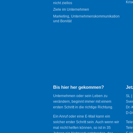
Kris
nicht ziellos
Ziele im Unternehmen
Marketing, Unternehmenskommunikation
und Bonität
Bis hier her gekommen?
Jet
Unternehmen oder sein Leben zu
SL |
verändern, beginnt immer mit einem
Sve
ersten Schritt in die richtige Richtung.
Dr.-
D-04
Ein Anruf oder eine E-Mail kann ein
solcher erster Schritt sein. Auch wenn wir
Tele
mal nicht helfen können, so ist in 35
Tele