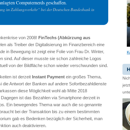
ranlagten Computernerds geschaffen.
rung im Zahlungsverkehr“ bei der Deutschen Bundesbank in
ankenkrise von 2008!
FinTechs (Abkürzung aus
len als Treiber der Digitalisierung im Finanzbereich eine
e in Bewegung ist zeigt eine Folie von Frau Dr. Winter,
K
en sind. Auf dieser musste sie schon zahlreiche Logos
ktuell von der Bildfläche schon wieder verschwunden sind.
H
eiten ist derzeit
Instant Payment
ein großes Thema,
Nich
 die Antwort der Banken auf andere Sofortbezahldienste
jet
arkassen diese Möglichkeit wohl ab Mitte 2018
unte
 Dagegen ist das Bezahlen via Smartphone derzeit in
slos. Ein bewegendes Thema war auch die so genannte
raucht bei der Transaktion bis zu einem bestimmten
torium gab es Bedenken bezüglich der Sicherheit, man
ktion auch deaktivieren.