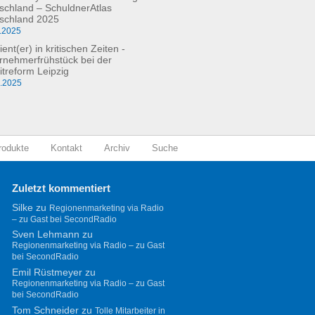
schland – SchuldnerAtlas
schland 2025
.2025
ient(er) in kritischen Zeiten -
rnehmerfrühstück bei der
itreform Leipzig
0.2025
rodukte
Kontakt
Archiv
Suche
Zuletzt kommentiert
Silke
zu
Regionenmarketing via Radio
– zu Gast bei SecondRadio
Sven Lehmann
zu
Regionenmarketing via Radio – zu Gast
bei SecondRadio
Emil Rüstmeyer
zu
Regionenmarketing via Radio – zu Gast
bei SecondRadio
Tom Schneider
zu
Tolle Mitarbeiter in