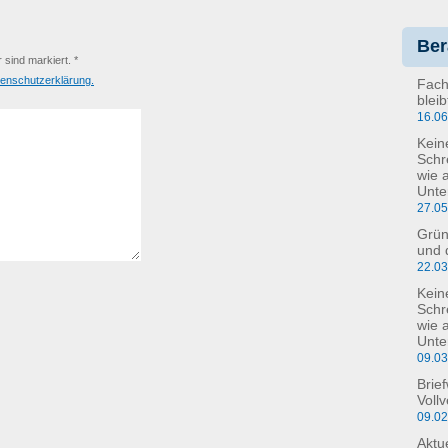
Ber
r sind markiert. *
enschutzerklärung.
Fach
blei
16.0
Kein
Schr
wie 
Unte
27.0
Grün
und 
22.0
Kein
Schre
wie 
Unte
09.0
Brie
Voll
09.0
Aktu