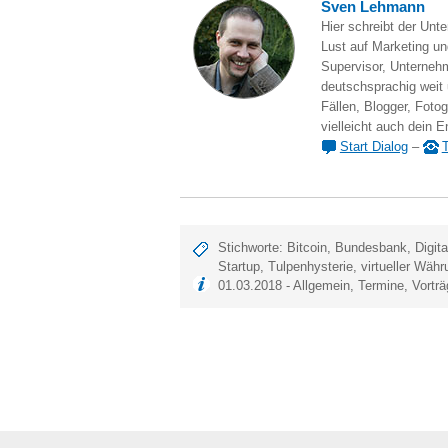
Sven Lehmann
Hier schreibt der Unt
Lust auf Marketing und
Supervisor, Unternehm
deutschsprachig weit
Fällen, Blogger, Fotog
vielleicht auch dein E
Start Dialog
–
T
Stichworte:
Bitcoin
,
Bundesbank
,
Digita
Startup
,
Tulpenhysterie
,
virtueller Währ
01.03.2018 -
Allgemein
,
Termine
,
Vortr