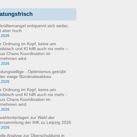
atungsfrisch
kräftemangel entspannt sich weiter,
bt aber hoch
6.2026
e Ordnung im Kopf, keine am
eibtisch und KI hilft auch nix mehr –
aus Chaos Koordination im
rnehmen wird
5.2026
dungswillige - Optimismus getrübt
der ewige Bürokratieabbau
3.2026
e Ordnung im Kopf, keine am
ibtisch und KI hilft auch nix mehr -
aus Chaos Koordination im
rnehmen wird
3.2026
fwahlunterlagen zur Wahl der
versammlung der IHK zu Leipzig 2026
2.2026
elle Analyse zur Überschuldung in