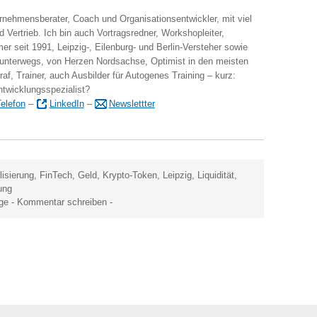
ernehmensberater, Coach und Organisationsentwickler, mit viel
 Vertrieb. Ich bin auch Vortragsredner, Workshopleiter,
er seit 1991, Leipzig-, Eilenburg- und Berlin-Versteher sowie
 unterwegs, von Herzen Nordsachse, Optimist in den meisten
raf, Trainer, auch Ausbilder für Autogenes Training – kurz:
ntwicklungsspezialist?
elefon
–
LinkedIn
–
Newslettter
lisierung
,
FinTech
,
Geld
,
Krypto-Token
,
Leipzig
,
Liquidität
,
ung
äge
-
Kommentar schreiben
-