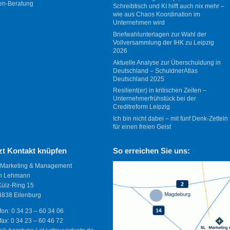
en-Beratung
Schreibtisch und KI hilft auch nix mehr –
wie aus Chaos Koordination im
Unternehmen wird
Briefwahlunterlagen zur Wahl der
Vollversammlung der IHK zu Leipzig
2026
Aktuelle Analyse zur Überschuldung in
Deutschland – SchuldnerAtlas
Deutschland 2025
Resilient(er) in kritischen Zeiten –
Unternehmerfrühstück bei der
Creditreform Leipzig
Ich bin nicht dabei – mit fünf Denk-Zetteln
für einen freien Geist
zt Kontakt knüpfen
So erreichen Sie uns:
 Marketing & Management
n Lehmann
Külz-Ring 15
838 Eilenburg
fon: 0 34 23 – 60 34 06
fax: 0 34 23 – 60 46 72