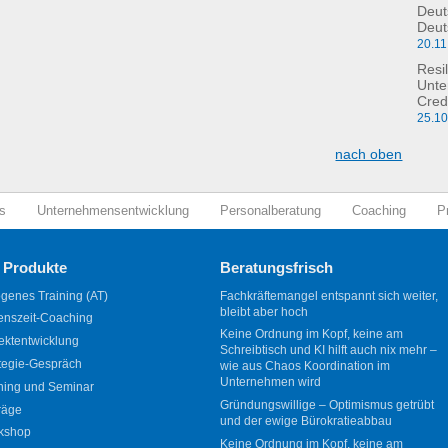
Deut
Deut
20.11
Resil
Unte
Cred
25.1
nach oben
s
Unternehmensentwicklung
Personalberatung
Coaching
P
 Produkte
Beratungsfrisch
genes Training (AT)
Fachkräftemangel entspannt sich weiter,
bleibt aber hoch
enszeit-Coaching
Keine Ordnung im Kopf, keine am
ektentwicklung
Schreibtisch und KI hilft auch nix mehr –
tegie-Gespräch
wie aus Chaos Koordination im
Unternehmen wird
ning und Seminar
Gründungswillige – Optimismus getrübt
räge
und der ewige Bürokratieabbau
kshop
Keine Ordnung im Kopf, keine am