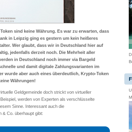
Token sind keine Währung. Es war zu erwarten, dass
nk in Leipzig ging es gestern um kein heißeres
alter. Wer glaubt, dass wir in Deutschland hier auf
ltig, jedenfalls derzeit noch. Die Mehrheit aller
D
werden in Deutschland noch immer via Bargeld
B
chnelle und damit digitale Zahlungsvarianten im
er wurde aber auch eines überdeutlich, Krypto-Token
F
 keine Währungen!
U
irtuelle Geldgemeinde doch strickt von virtueller
M
Beispiel, werden von Experten als verschlüsselte
iesem Sinne. Interessant auch die
 & Co. überhaupt gibt: