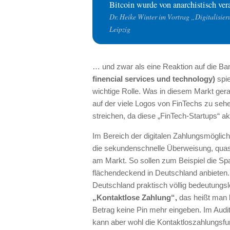
Bitcoin wurde von anarchistisch ve
Dr. Heike Winter im Vortrag „Digitalisie
Leipzig
… und zwar als eine Reaktion auf die B
finencial services und technology)
spie
wichtige Rolle. Was in diesem Markt gerad
auf der viele Logos von FinTechs zu seh
streichen, da diese „FinTech-Startups“ a
Im Bereich der digitalen Zahlungsmöglichk
die sekundenschnelle Überweisung, quasi
am Markt. So sollen zum Beispiel die Sp
flächendeckend in Deutschland anbieten.
Deutschland praktisch völlig bedeutung
„Kontaktlose Zahlung“,
das heißt man b
Betrag keine Pin mehr eingeben. Im Audi
kann aber wohl die Kontaktloszahlungsfun