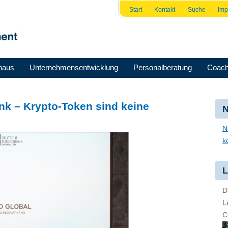
Start
Kontakt
Suche
Im
haus
Unternehmensentwicklung
Personalberatung
Coach
nk – Krypto-Token sind keine
N
N
k
L
D
L
C