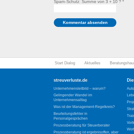
Spam-Schutz: Summe von 3 + 10 ?
*
Start Dialog
Aktuelles
Beratungshau
streuverluste.de
Die
Unternehmensleitbild – warum?
Auto
Gelingender Wandel im
Leb
Unternehmensalltag
Proj
Was ist der Management-Regelkreis?
Stra
Beurteilungsfehler in
Trai
Personalgesprächen
Vort
Prozessberatung für Steuerberater
Wor
Prozessberatung ist ergebnisoffen, aber