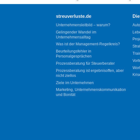
streuverluste.de
Die
Unternehmensleitbild – warum?
Auto
Gelingender Wandel im
Leb
Unternehmensalltag
Proj
Was ist der Management-Regelkreis?
Stra
Beurteilungsfehler in
Trai
Personalgesprächen
Vort
Prozessberatung für Steuerberater
Wor
Prozessberatung ist ergebnisoffen, aber
Kris
nicht ziellos
Ziele im Unternehmen
Marketing, Unternehmenskommunikation
und Bonität