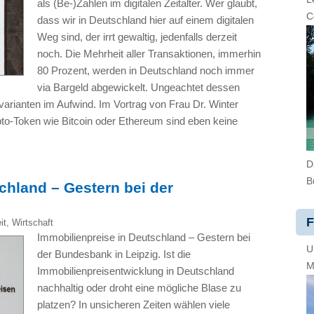
als (Be-)Zahlen im digitalen Zeitalter. Wer glaubt,
C
dass wir in Deutschland hier auf einem digitalen
Weg sind, der irrt gewaltig, jedenfalls derzeit
noch. Die Mehrheit aller Transaktionen, immerhin
80 Prozent, werden in Deutschland noch immer
via Bargeld abgewickelt. Ungeachtet dessen
svarianten im Aufwind. Im Vortrag von Frau Dr. Winter
pto-Token wie Bitcoin oder Ethereum sind eben keine
D
B
chland – Gestern bei der
F
it
,
Wirtschaft
Immobilienpreise in Deutschland – Gestern bei
U
der Bundesbank in Leipzig. Ist die
M
Immobilienpreisentwicklung in Deutschland
nachhaltig oder droht eine mögliche Blase zu
platzen? In unsicheren Zeiten wählen viele