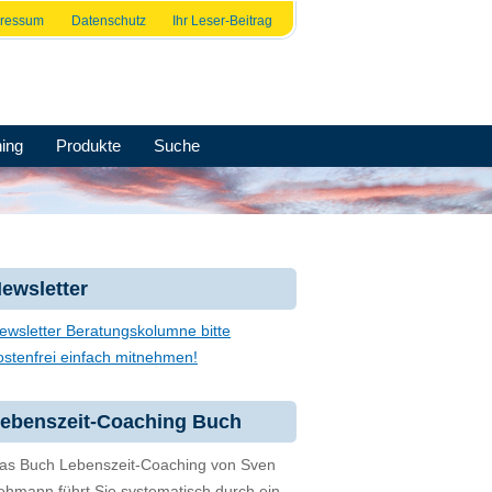
pressum
Datenschutz
Ihr Leser-Beitrag
ing
Produkte
Suche
ewsletter
ewsletter Beratungskolumne bitte
ostenfrei einfach mitnehmen!
ebenszeit-Coaching Buch
as Buch Lebenszeit-Coaching von Sven
ehmann führt Sie systematisch durch ein