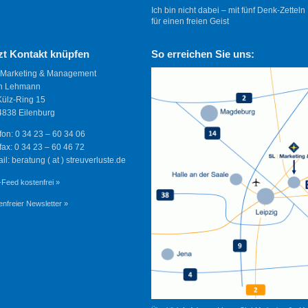
Ich bin nicht dabei – mit fünf Denk-Zetteln
für einen freien Geist
zt Kontakt knüpfen
So erreichen Sie uns:
 Marketing & Management
n Lehmann
Külz-Ring 15
838 Eilenburg
fon: 0 34 23 – 60 34 06
fax: 0 34 23 – 60 46 72
il: beratung ( at ) streuverluste.de
Feed kostenfrei »
enfreier Newsletter »