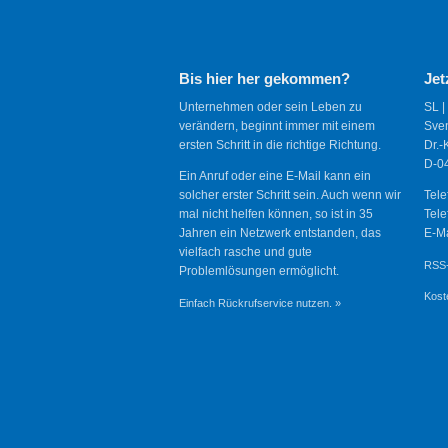
Bis hier her gekommen?
Jet
Unternehmen oder sein Leben zu
SL |
verändern, beginnt immer mit einem
Sve
ersten Schritt in die richtige Richtung.
Dr.-
D-04
Ein Anruf oder eine E-Mail kann ein
solcher erster Schritt sein. Auch wenn wir
Tele
mal nicht helfen können, so ist in 35
Tele
Jahren ein Netzwerk entstanden, das
E-Ma
vielfach rasche und gute
RSS-
Problemlösungen ermöglicht.
Kost
Einfach Rückrufservice nutzen. »