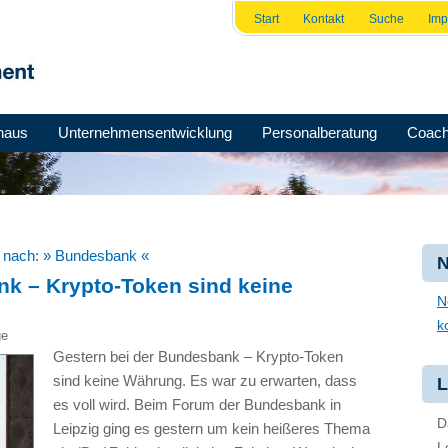
Start
Kontakt
Suche
Im
haus
Unternehmensentwicklung
Personalberatung
Coach
e nach:
» Bundesbank «
N
nk – Krypto-Token sind keine
N
k
ge
Gestern bei der Bundesbank – Krypto-Token
sind keine Währung. Es war zu erwarten, dass
L
es voll wird. Beim Forum der Bundesbank in
D
Leipzig ging es gestern um kein heißeres Thema
L