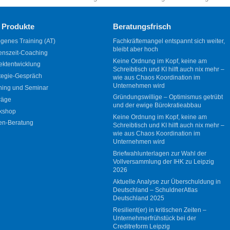
 Produkte
Beratungsfrisch
genes Training (AT)
Fachkräftemangel entspannt sich weiter,
bleibt aber hoch
enszeit-Coaching
Keine Ordnung im Kopf, keine am
ektentwicklung
Schreibtisch und KI hilft auch nix mehr –
tegie-Gespräch
wie aus Chaos Koordination im
Unternehmen wird
ning und Seminar
Gründungswillige – Optimismus getrübt
räge
und der ewige Bürokratieabbau
kshop
Keine Ordnung im Kopf, keine am
en-Beratung
Schreibtisch und KI hilft auch nix mehr –
wie aus Chaos Koordination im
Unternehmen wird
Briefwahlunterlagen zur Wahl der
Vollversammlung der IHK zu Leipzig
2026
Aktuelle Analyse zur Überschuldung in
Deutschland – SchuldnerAtlas
Deutschland 2025
Resilient(er) in kritischen Zeiten –
Unternehmerfrühstück bei der
Creditreform Leipzig