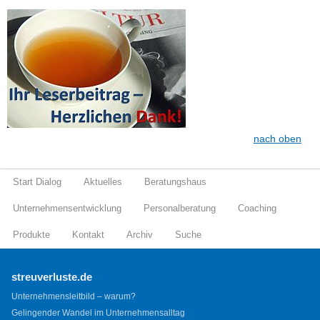
nach oben
Start Dialog
Aktuelles
Beratungshaus
Unternehmensentwicklung
Personalberatung
Coaching
Produkte
Kontakt
Archiv
Suche
streuverluste.de
Unternehmensleitbild – warum?
Gelingender Wandel im Unternehmensalltag