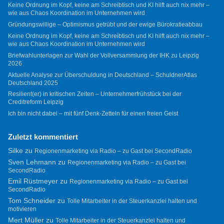
Keine Ordnung im Kopf, keine am Schreibtisch und KI hilft auch nix mehr –
wie aus Chaos Koordination im Unternehmen wird
Gründungswillige – Optimismus getrübt und der ewige Bürokratieabbau
Keine Ordnung im Kopf, keine am Schreibtisch und KI hilft auch nix mehr –
wie aus Chaos Koordination im Unternehmen wird
Briefwahlunterlagen zur Wahl der Vollversammlung der IHK zu Leipzig
2026
Aktuelle Analyse zur Überschuldung in Deutschland – SchuldnerAtlas
Deutschland 2025
Resilient(er) in kritischen Zeiten – Unternehmerfrühstück bei der
Creditreform Leipzig
Ich bin nicht dabei – mit fünf Denk-Zetteln für einen freien Geist
Zuletzt kommentiert
Silke
zu
Regionenmarketing via Radio – zu Gast bei SecondRadio
Sven Lehmann
zu
Regionenmarketing via Radio – zu Gast bei
SecondRadio
Emil Rüstmeyer
zu
Regionenmarketing via Radio – zu Gast bei
SecondRadio
Tom Schneider
zu
Tolle Mitarbeiter in der Steuerkanzlei halten und
motivieren
Mert Müller
zu
Tolle Mitarbeiter in der Steuerkanzlei halten und