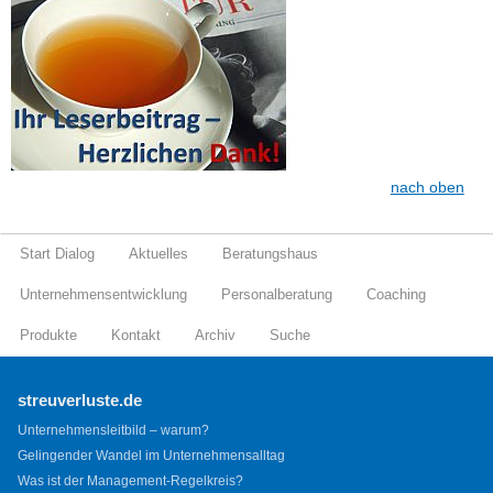
nach oben
Start Dialog
Aktuelles
Beratungshaus
Unternehmensentwicklung
Personalberatung
Coaching
Produkte
Kontakt
Archiv
Suche
streuverluste.de
Unternehmensleitbild – warum?
Gelingender Wandel im Unternehmensalltag
Was ist der Management-Regelkreis?