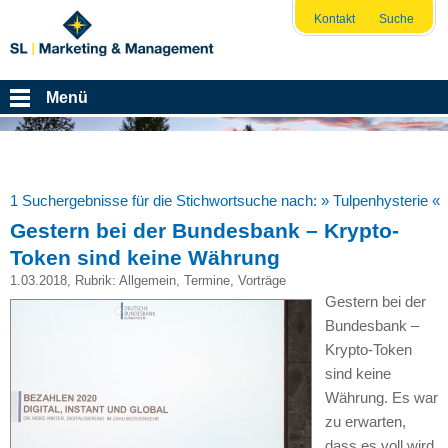
Kontakt
Suche
Menü
1 Suchergebnisse für die Stichwortsuche nach:
» Tulpenhysterie «
Gestern bei der Bundesbank – Krypto-
Token sind keine Währung
1.03.2018
, Rubrik:
Allgemein
,
Termine
,
Vorträge
Gestern bei der
Bundesbank –
Krypto-Token
sind keine
Währung. Es war
zu erwarten,
dass es voll wird.