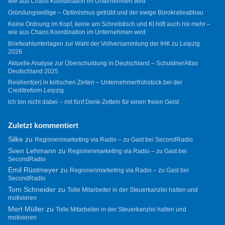
wie aus Chaos Koordination im Unternehmen wird
Gründungswillige – Optimismus getrübt und der ewige Bürokratieabbau
Keine Ordnung im Kopf, keine am Schreibtisch und KI hilft auch nix mehr –
wie aus Chaos Koordination im Unternehmen wird
Briefwahlunterlagen zur Wahl der Vollversammlung der IHK zu Leipzig
2026
Aktuelle Analyse zur Überschuldung in Deutschland – SchuldnerAtlas
Deutschland 2025
Resilient(er) in kritischen Zeiten – Unternehmerfrühstück bei der
Creditreform Leipzig
Ich bin nicht dabei – mit fünf Denk-Zetteln für einen freien Geist
Zuletzt kommentiert
Silke
zu
Regionenmarketing via Radio – zu Gast bei SecondRadio
Sven Lehmann
zu
Regionenmarketing via Radio – zu Gast bei
SecondRadio
Emil Rüstmeyer
zu
Regionenmarketing via Radio – zu Gast bei
SecondRadio
Tom Schneider
zu
Tolle Mitarbeiter in der Steuerkanzlei halten und
motivieren
Mert Müller
zu
Tolle Mitarbeiter in der Steuerkanzlei halten und
motivieren