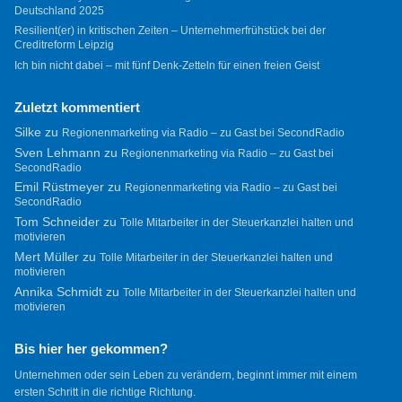
Deutschland 2025
Resilient(er) in kritischen Zeiten – Unternehmerfrühstück bei der
Creditreform Leipzig
Ich bin nicht dabei – mit fünf Denk-Zetteln für einen freien Geist
Zuletzt kommentiert
Silke
zu
Regionenmarketing via Radio – zu Gast bei SecondRadio
Sven Lehmann
zu
Regionenmarketing via Radio – zu Gast bei
SecondRadio
Emil Rüstmeyer
zu
Regionenmarketing via Radio – zu Gast bei
SecondRadio
Tom Schneider
zu
Tolle Mitarbeiter in der Steuerkanzlei halten und
motivieren
Mert Müller
zu
Tolle Mitarbeiter in der Steuerkanzlei halten und
motivieren
Annika Schmidt
zu
Tolle Mitarbeiter in der Steuerkanzlei halten und
motivieren
Bis hier her gekommen?
Unternehmen oder sein Leben zu verändern, beginnt immer mit einem
ersten Schritt in die richtige Richtung.