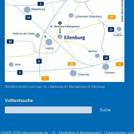
Überblick Anfahrt und Lage SL | Marketing &< Management in Eilenburg
Volltextsuche
©2005-2026 streuverluste.de – SL | Marketing & Management - Unternehmen und