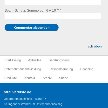
Spam-Schutz: Summe von 6 + 10 ?
*
nach oben
Start Dialog
Aktuelles
Beratungshaus
Unternehmensentwicklung
Personalberatung
Coaching
Produkte
Kontakt
Archiv
Suche
streuverluste.de
Unternehmensleitbild – warum?
Gelingender Wandel im Unternehmensalltag