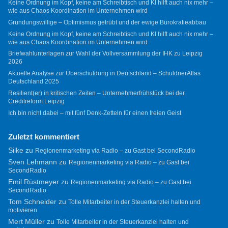
Keine Ordnung im Kopf, keine am Schreibtisch und KI hilft auch nix mehr –
wie aus Chaos Koordination im Unternehmen wird
Gründungswillige – Optimismus getrübt und der ewige Bürokratieabbau
Keine Ordnung im Kopf, keine am Schreibtisch und KI hilft auch nix mehr –
wie aus Chaos Koordination im Unternehmen wird
Briefwahlunterlagen zur Wahl der Vollversammlung der IHK zu Leipzig
2026
Aktuelle Analyse zur Überschuldung in Deutschland – SchuldnerAtlas
Deutschland 2025
Resilient(er) in kritischen Zeiten – Unternehmerfrühstück bei der
Creditreform Leipzig
Ich bin nicht dabei – mit fünf Denk-Zetteln für einen freien Geist
Zuletzt kommentiert
Silke
zu
Regionenmarketing via Radio – zu Gast bei SecondRadio
Sven Lehmann
zu
Regionenmarketing via Radio – zu Gast bei
SecondRadio
Emil Rüstmeyer
zu
Regionenmarketing via Radio – zu Gast bei
SecondRadio
Tom Schneider
zu
Tolle Mitarbeiter in der Steuerkanzlei halten und
motivieren
Mert Müller
zu
Tolle Mitarbeiter in der Steuerkanzlei halten und