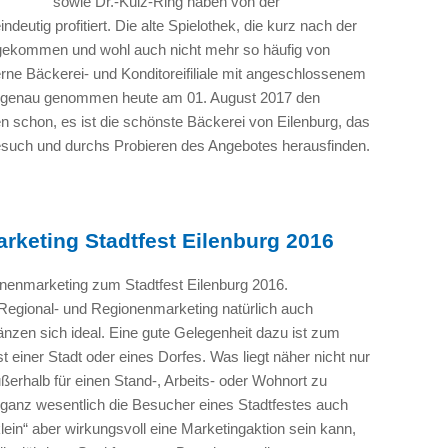
sowie Dr.-Külz-Ring haben von der
deutig profitiert. Die alte Spielothek, die kurz nach der
 gekommen und wohl auch nicht mehr so häufig von
rne Bäckerei- und Konditoreifiliale mit angeschlossenem
st, genau genommen heute am 01. August 2017 den
n schon, es ist die schönste Bäckerei von Eilenburg, das
esuch und durchs Probieren des Angebotes herausfinden.
rketing Stadtfest Eilenburg 2016
nenmarketing zum Stadtfest Eilenburg 2016.
n Regional- und Regionenmarketing natürlich auch
änzen sich ideal. Eine gute Gelegenheit dazu ist zum
st einer Stadt oder eines Dorfes. Was liegt näher nicht nur
ßerhalb für einen Stand-, Arbeits- oder Wohnort zu
 ganz wesentlich die Besucher eines Stadtfestes auch
lein“ aber wirkungsvoll eine Marketingaktion sein kann,