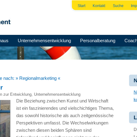
Start
Kontakt
Suche
Im
haus
Unternehmensentwicklung
Personalberatung
Coach
he nach:
» Regionalmarketing «
N
r
N
n zur Entwicklung
,
Unternehmensentwicklung
k
Die Beziehung zwischen Kunst und Wirtschaft
ist ein faszinierendes und vielschichtiges Thema,
das sowohl historische als auch zeitgenössische
L
Perspektiven umfasst. Die Wechselwirkungen
D
zwischen diesen beiden Sphären sind
L