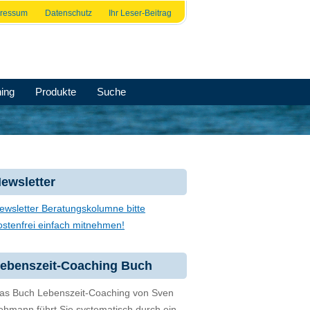
pressum
Datenschutz
Ihr Leser-Beitrag
ing
Produkte
Suche
ewsletter
ewsletter Beratungskolumne bitte
ostenfrei einfach mitnehmen!
ebenszeit-Coaching Buch
as Buch Lebenszeit-Coaching von Sven
ehmann führt Sie systematisch durch ein