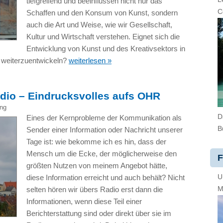
tiefgreifend und beeinflussen nicht nur das
C
Schaffen und den Konsum von Kunst, sondern
auch die Art und Weise, wie wir Gesellschaft,
Kultur und Wirtschaft verstehen. Eignet sich die
Entwicklung von Kunst und des Kreativsektors in
ch weiterzuentwickeln?
weiterlesen »
dio – Eindrucksvolles aufs OHR
ing
D
Eines der Kernprobleme der Kommunikation als
B
Sender einer Information oder Nachricht unserer
Tage ist: wie bekomme ich es hin, dass der
Mensch um die Ecke, der möglicherweise den
F
größten Nutzen von meinem Angebot hätte,
U
diese Information erreicht und auch behält? Nicht
M
selten hören wir übers Radio erst dann die
Informationen, wenn diese Teil einer
Berichterstattung sind oder direkt über sie im