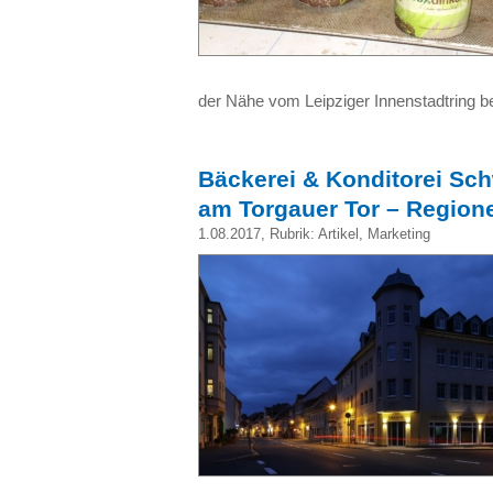
der Nähe vom Leipziger Innenstadtring 
Bäckerei & Konditorei Schw
am Torgauer Tor – Region
1.08.2017
, Rubrik:
Artikel
,
Marketing