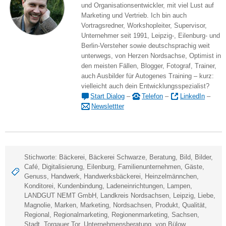
und Organisationsentwickler, mit viel Lust auf
Marketing und Vertrieb. Ich bin auch
Vortragsredner, Workshopleiter, Supervisor,
Unternehmer seit 1991, Leipzig-, Eilenburg- und
Berlin-Versteher sowie deutschsprachig weit
unterwegs, von Herzen Nordsachse, Optimist in
den meisten Fällen, Blogger, Fotograf, Trainer,
auch Ausbilder für Autogenes Training – kurz:
vielleicht auch dein Entwicklungsspezialist?
Start Dialog
–
Telefon
–
LinkedIn
–
Newslettter
Stichworte:
Bäckerei
,
Bäckerei Schwarze
,
Beratung
,
Bild
,
Bilder
,
Café
,
Digitalisierung
,
Eilenburg
,
Familienunternehmen
,
Gäste
,
Genuss
,
Handwerk
,
Handwerksbäckerei
,
Heinzelmännchen
,
Konditorei
,
Kundenbindung
,
Ladeneinrichtungen
,
Lampen
,
LANDGUT NEMT GmbH
,
Landkreis Nordsachsen
,
Leipzig
,
Liebe
,
Magnolie
,
Marken
,
Marketing
,
Nordsachsen
,
Produkt
,
Qualität
,
Regional
,
Regionalmarketing
,
Regionenmarketing
,
Sachsen
,
Stadt
,
Torgauer Tor
,
Unternehmensberatung
,
von Bülow
,