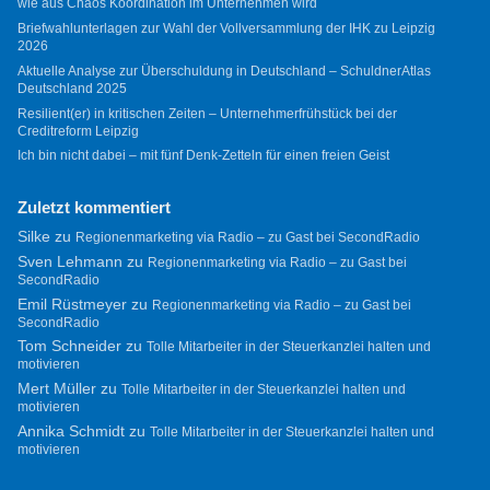
wie aus Chaos Koordination im Unternehmen wird
Briefwahlunterlagen zur Wahl der Vollversammlung der IHK zu Leipzig
2026
Aktuelle Analyse zur Überschuldung in Deutschland – SchuldnerAtlas
Deutschland 2025
Resilient(er) in kritischen Zeiten – Unternehmerfrühstück bei der
Creditreform Leipzig
Ich bin nicht dabei – mit fünf Denk-Zetteln für einen freien Geist
Zuletzt kommentiert
Silke
zu
Regionenmarketing via Radio – zu Gast bei SecondRadio
Sven Lehmann
zu
Regionenmarketing via Radio – zu Gast bei
SecondRadio
Emil Rüstmeyer
zu
Regionenmarketing via Radio – zu Gast bei
SecondRadio
Tom Schneider
zu
Tolle Mitarbeiter in der Steuerkanzlei halten und
motivieren
Mert Müller
zu
Tolle Mitarbeiter in der Steuerkanzlei halten und
motivieren
Annika Schmidt
zu
Tolle Mitarbeiter in der Steuerkanzlei halten und
motivieren