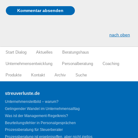
nach oben
Start Dialog
Aktuelles
Beratungshaus
Unternehmensentwicklung
Personalberatung
Coaching
Produkte
Kontakt
Archiv
Suche
streuverluste.de
Unternehmensleitbild – warum?
Gelingender Wandel im Unternehmensalltag
Was ist der Management-Regelkreis?
Beurteilungsfehler in Personalgesprächen
Prozessberatung für Steuerberater
Prozessberatung ist ergebnisoffen, aber nicht ziellos