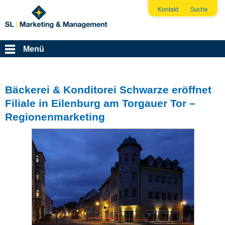
Kontakt
Suche
Menü
Bäckerei & Konditorei Schwarze eröffnet
Filiale in Eilenburg am Torgauer Tor –
Regionenmarketing