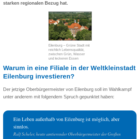
starken regionalen Bezug hat.
Eilenburg – Grüne Stadt mit
reichlich Lebensqualität,
zwischen Grün, Wasser
und leckeren Essen
Warum in eine Filiale in der Weltkleinstadt
Eilenburg investieren?
Der jetzige Oberbürgermeister von Eilenburg soll im Wahlkampf
unter anderem mit folgendem Spruch gepunktet haben:
Ein Leben außerhalb von Eilenburg ist möglich, aber
sinnlos.
Ralf Scheler, heute amtierender Oberbürgermeister der Großen